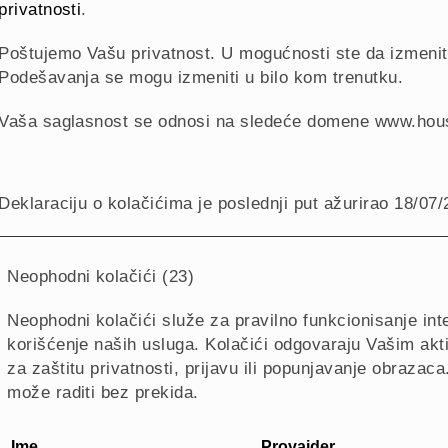
privatnosti
.
Poštujemo Vašu privatnost. U mogućnosti ste da izmenite 
Podešavanja se mogu izmeniti u bilo kom trenutku.
Vaša saglasnost se odnosi na sledeće domene www.ho
Deklaraciju o kolačićima je poslednji put ažurirao 18/07
Neophodni kolačići (23)
Neophodni kolačići služe za pravilno funkcionisanje in
korišćenje naših usluga.
Kolačići odgovaraju Vašim akti
za zaštitu privatnosti, prijavu ili popunjavanje obrazaca
može raditi bez prekida.
Ime
Provajder