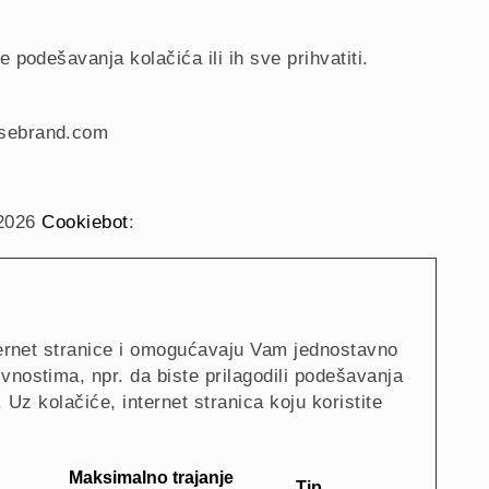
podešavanja kolačića ili ih sve prihvatiti.
usebrand.com
/2026
Cookiebot
:
ternet stranice i omogućavaju Vam jednostavno
vnostima, npr. da biste prilagodili podešavanja
. Uz kolačiće, internet stranica koju koristite
Maksimalno trajanje
Tip