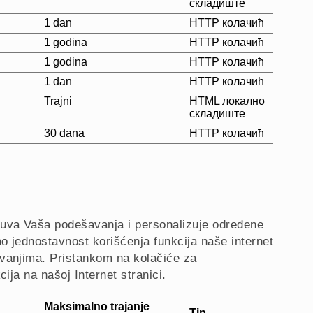
складиште
1 dan
HTTP колачић
1 godina
HTTP колачић
1 godina
HTTP колачић
1 dan
HTTP колачић
Trajni
HTML локално
складиште
30 dana
HTTP колачић
ačuva Vaša podešavanja i personalizuje određene
 jednostavnost korišćenja funkcija naše internet
ovanjima. Pristankom na kolačiće za
cija na našoj Internet stranici.
Maksimalno trajanje
Tip