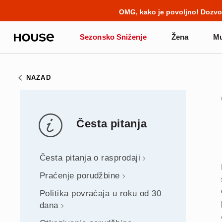
BACK TO SCHOOL
📒
Najbolje prič
Sezonsko Sniženje
Žena
Mu
NAZAD
Česta pitanja
Česta pitanja o rasprodaji
Praćenje porudžbine
Politika povraćaja u roku od 30
dana