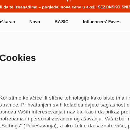
e počinju pre prvog školskog zvona. Započni školsku godinu u n
škarac
Novo
BASIC
Influencers' Faves
Cookies
Koristimo kolačiće ili slične tehnologije kako biste imal
stranice. Prihvatanjem svih kolačića dajete saglasnost
osnovu Vaših interesovanja i navika, kao i da prikaz pr
potrebama ili personalizovanom oglašavanju. Vaš izbor m
„Settings” (Podešavanja), a ako želite da saznate više, 