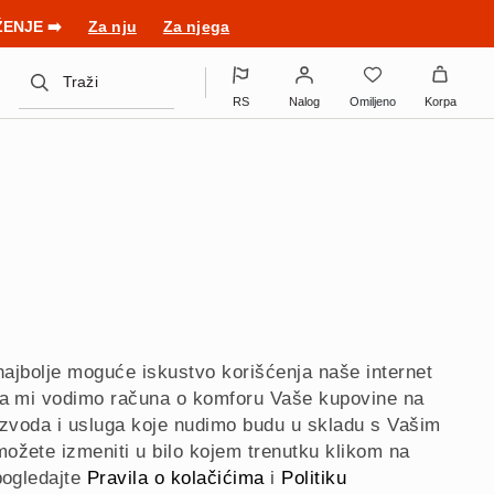
ovom outfitu!
Za nju
Za njega
Traži
RS
Nalog
Omiljeno
Korpa
i najbolje moguće iskustvo korišćenja naše internet
 da mi vodimo računa o komforu Vaše kupovine na
oizvoda i usluga koje nudimo budu u skladu s Vašim
ožete izmeniti u bilo kojem trenutku klikom na
pogledajte
Pravila o kolačićima
i
Politiku