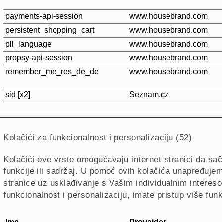
payments-api-session
www.housebrand.com
persistent_shopping_cart
www.housebrand.com
pll_language
www.housebrand.com
propsy-api-session
www.housebrand.com
remember_me_res_de_de
www.housebrand.com
sid [x2]
Seznam.cz
Kolačići za funkcionalnost i personalizaciju (52)
Kolačići ove vrste omogućavaju internet stranici da s
funkcije ili sadržaj.
U pomoć ovih kolačića unapređujemo
stranice uz usklađivanje s Vašim individualnim interes
funkcionalnost i personalizaciju, imate pristup više funk
Ime
Provajder