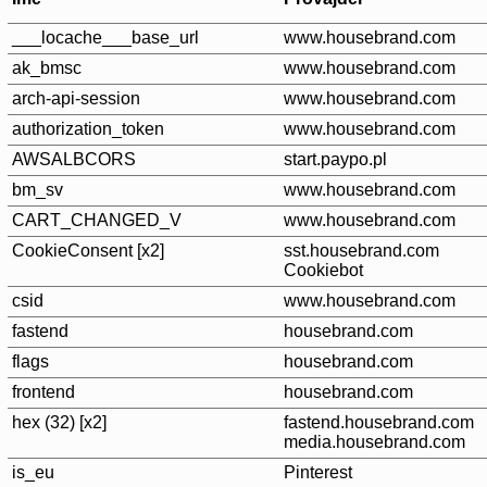
___locache___base_url
www.housebrand.com
ak_bmsc
www.housebrand.com
arch-api-session
www.housebrand.com
authorization_token
www.housebrand.com
AWSALBCORS
start.paypo.pl
bm_sv
www.housebrand.com
CART_CHANGED_V
www.housebrand.com
CookieConsent [x2]
sst.housebrand.com
Cookiebot
csid
www.housebrand.com
fastend
housebrand.com
flags
housebrand.com
frontend
housebrand.com
hex (32) [x2]
fastend.housebrand.com
media.housebrand.com
is_eu
Pinterest