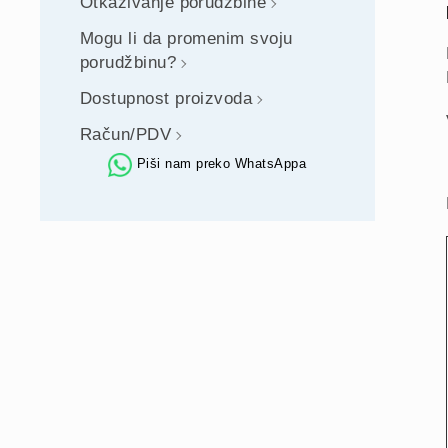
Otkazivanje porudžbine
Mogu li da promenim svoju
porudžbinu?
Dostupnost proizvoda
Račun/PDV
Piši nam preko WhatsAppa