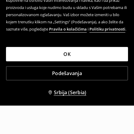
kupovine na osnovu Vaših interesovanja i navika, kao i da prikaz
proizvoda i usluga koje nudimo budu u skladu s Vašim potrebama ili
personalizovanom oglašavanju. Vaš izbor možete izmeniti u bilo
kojem trenutku klikom na „Settings” (Podešavanja), a ako želite da
saznate više, pogledajte
Pravila o kolačićima
i
Politiku privatnosti
.
OK
Podešavanja
Srbija (Serbia)