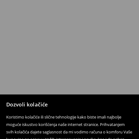
Dozvoli kolačiće
Koristimo kolačiće ili slične tehnologije kako biste imali najbolje
moguće iskustvo korišćenja naše internet stranice. Prihvatanjem
svih kolačića dajete saglasnost da mi vodimo računa o komforu Vaše