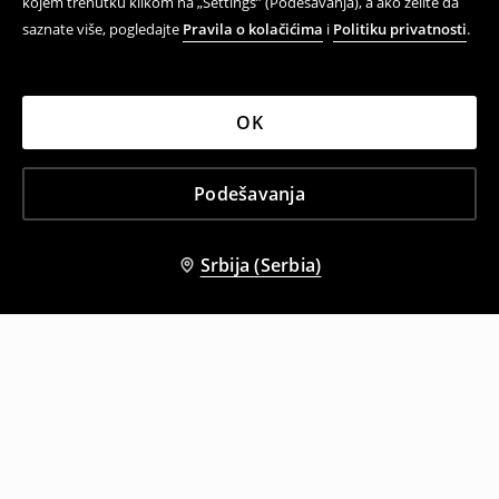
kojem trenutku klikom na „Settings” (Podešavanja), a ako želite da
saznate više, pogledajte
Pravila o kolačićima
i
Politiku privatnosti
.
OK
Podešavanja
Srbija (Serbia)