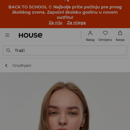
BACK TO SCHOOL
📒
Najbolje priče počinju pre prvog
školskog zvona. Započni školsku godinu u novom
outfitu!
Za nju
Za njega
Omiljeno
Nalog
Korpa
Traži
Grudnjaci