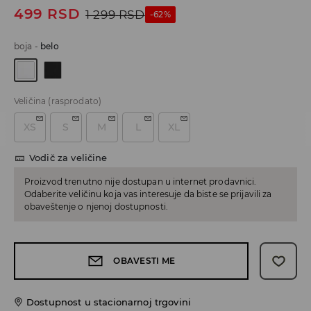
499
RSD
1 299
RSD
-62%
boja
-
belo
Veličina
(rasprodato)
XS
S
M
L
XL
Vodič za veličine
Proizvod trenutno nije dostupan u internet prodavnici.
Odaberite veličinu koja vas interesuje da biste se prijavili za
obaveštenje o njenoj dostupnosti.
OBAVESTI ME
Dostupnost u stacionarnoj trgovini