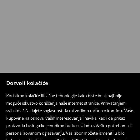
Dozvoli kolačiće
Koristimo kolačiće ili slične tehnologije kako biste imali najbolje
moguće iskustvo korišćenja naše internet stranice. Prihvatanjem
svih kolačića dajete saglasnost da mi vodimo računa o komforu Vaše
kupovine na osnovu Vaših interesovanja i navika, kao i da prikaz
proizvoda i usluga koje nudimo budu u skladu s Vašim potrebama ili
personalizovanom oglašavanju. Vaš izbor možete izmeniti u bilo