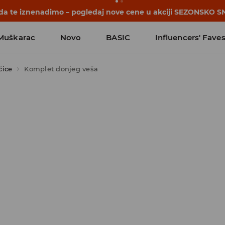
počinju pre prvog školskog zvona. Započni školsku godinu u 
Muškarac
Novo
BASIC
Influencers' Fave
ćice
Komplet donjeg veša