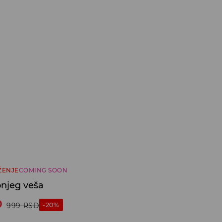
ŽENJE
COMING SOON
njeg veša
D
-20%
999
RSD