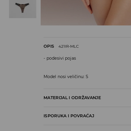
OPIS
421IR-MLC
podesivi pojas
Model nosi veličinu: S
MATERIJAL I ODRŽAVANJE
95% POLYESTER, 5% ELASTANE
ISPORUKA I POVRAĆAJ
Metode dostave