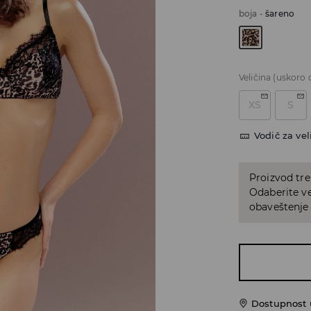
boja
-
šareno
Veličina
(uskoro 
XS
S
Vodič za vel
Proizvod tre
Odaberite vel
obaveštenje 
Dostupnost u