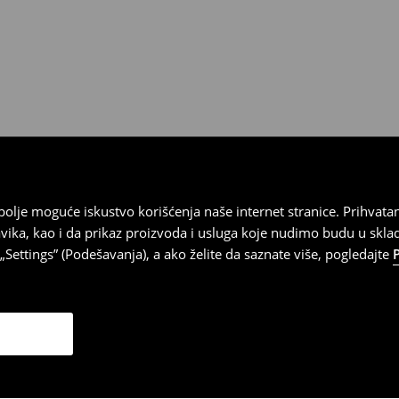
 imajte na umu da nudimo
datuma prijema). Da biste to
e obrazac za povraćaj. Povraćaji
najbolje moguće iskustvo korišćenja naše internet stranice. Prihva
vika, kao i da prikaz proizvoda i usluga koje nudimo budu u skl
Settings” (Podešavanja), a ako želite da saznate više, pogledajte