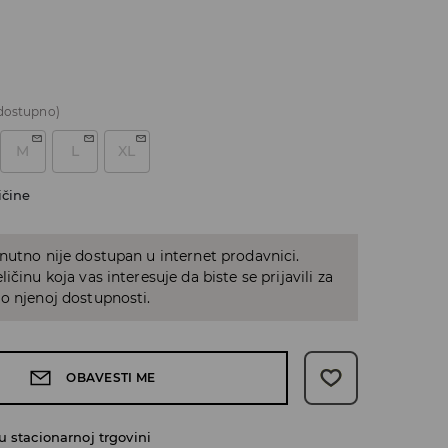
dostupno)
M
L
XL
ičine
nutno nije dostupan u internet prodavnici.
ičinu koja vas interesuje da biste se prijavili za
o njenoj dostupnosti.
OBAVESTI ME
 stacionarnoj trgovini