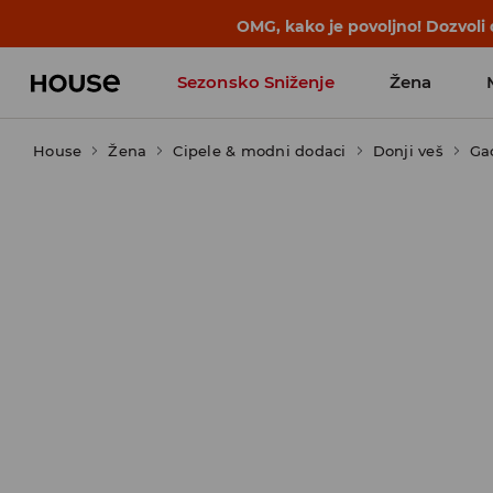
BACK TO SCHOOL
📒
Najbolje priče 
Sezonsko Sniženje
Žena
House
Žena
Cipele & modni dodaci
Donji veš
Ga