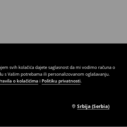
tanjem svih kolačića dajete saglasnost da mi vodimo računa o
adu s Vašim potrebama ili personalizovanom oglašavanju.
Pravila o kolačićima
i
Politiku privatnosti
.
Srbija (Serbia)