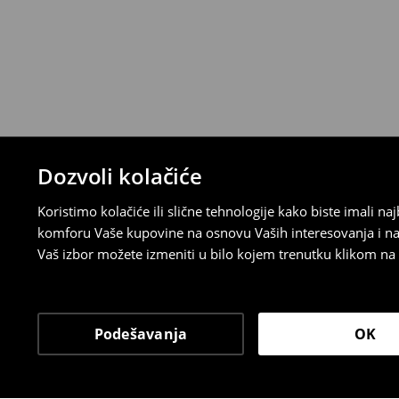
Ako se predomislite u vezi s kupovinom,
politiku povraćaja u roku od 30 dana (od 
uradili, idite na korisnički nalog i popunit
su brzi, laki i besplatni.
⟶
Detaljne informacije o povraćaju
Dozvoli kolačiće
Koristimo kolačiće ili slične tehnologije kako biste imali 
komforu Vaše kupovine na osnovu Vaših interesovanja i na
Vaš izbor možete izmeniti u bilo kojem trenutku klikom na „
Podešavanja
OK