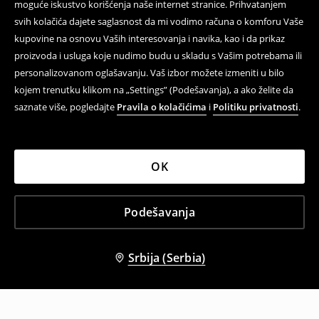
moguće iskustvo korišćenja naše internet stranice. Prihvatanjem
svih kolačića dajete saglasnost da mi vodimo računa o komforu Vaše
kupovine na osnovu Vaših interesovanja i navika, kao i da prikaz
proizvoda i usluga koje nudimo budu u skladu s Vašim potrebama ili
personalizovanom oglašavanju. Vaš izbor možete izmeniti u bilo
kojem trenutku klikom na „Settings” (Podešavanja), a ako želite da
saznate više, pogledajte
Pravila o kolačićima
i
Politiku privatnosti
.
OK
Podešavanja
Srbija (Serbia)