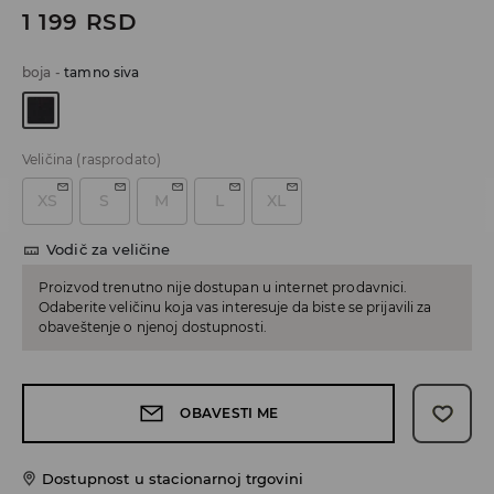
1 199
RSD
boja
-
tamno siva
Veličina
(rasprodato)
XS
S
M
L
XL
Vodič za veličine
Proizvod trenutno nije dostupan u internet prodavnici.
Odaberite veličinu koja vas interesuje da biste se prijavili za
obaveštenje o njenoj dostupnosti.
OBAVESTI ME
Dostupnost u stacionarnoj trgovini