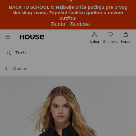
BACK TO SCHOOL
📒
Najbolje priče počinju pre prvog
školskog zvona. Započni školsku godinu u novom
outfitu!
Za nju
Za njega
Omiljeno
Nalog
Korpa
Traži
Obične