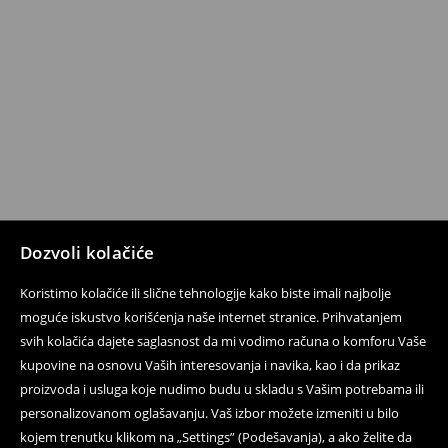
Dozvoli kolačiće
Koristimo kolačiće ili slične tehnologije kako biste imali najbolje
moguće iskustvo korišćenja naše internet stranice. Prihvatanjem
svih kolačića dajete saglasnost da mi vodimo računa o komforu Vaše
kupovine na osnovu Vaših interesovanja i navika, kao i da prikaz
proizvoda i usluga koje nudimo budu u skladu s Vašim potrebama ili
personalizovanom oglašavanju. Vaš izbor možete izmeniti u bilo
kojem trenutku klikom na „Settings” (Podešavanja), a ako želite da