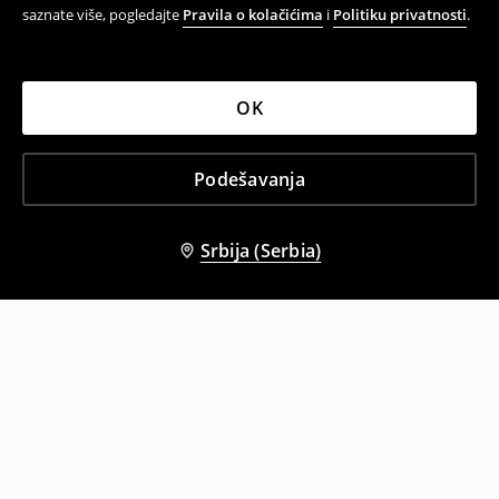
saznate više, pogledajte
Pravila o kolačićima
i
Politiku privatnosti
.
OK
Podešavanja
Srbija (Serbia)