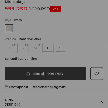
Midi suknja
999
RSD
1 299
RSD
-23%
boja
-
krem
Veličina
-
Izaberi veličinu
XS
S
M
L
XL
Vodič za veličine
dodaj
-
999
RSD
Dostupnost u stacionarnoj trgovini
OPIS
535IP-01X