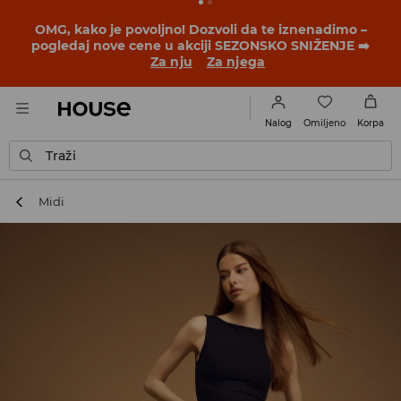
BACK TO SCHOOL
📒
Najbolje priče počinju pre prvog
školskog zvona. Započni školsku godinu u novom
outfitu!
Za nju
Za njega
Omiljeno
Nalog
Korpa
Traži
Midi