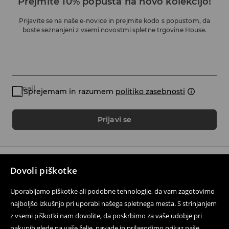
Prejmite 10% popusta na novo kolekcijo!
Prijavite se na naše e-novice in prejmite kodo s popustom, da
boste seznanjeni z vsemi novostmi spletne trgovine House.
E-mail
Sprejemam in razumem
politiko zasebnosti
Prijavi se
Dovoli piškotke
Sledite nam
Uporabljamo piškotke ali podobne tehnologije, da vam zagotovimo
najboljšo izkušnjo pri uporabi našega spletnega mesta. S strinjanjem
z vsemi piškotki nam dovolite, da poskrbimo za vaše udobje pri
Pomoč in kontakt
nakupih glede na vaše želje, navade in prilagodimo prikaz naše