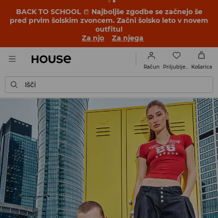
BACK TO SCHOOL
📒
Najboljše zgodbe se začnejo še
pred prvim šolskim zvoncem. Začni šolsko leto v novem
outfitu!
Za njo
Za njega
Priljubljene
Račun
Košarica
Išči