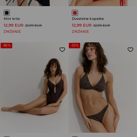
Mini krilo
Dvodelne kopalke
12,99 EUR
12,99 EUR
22,99 EUR
22,99 EUR
ZNIŽANJE
ZNIŽANJE
-80%
-33%