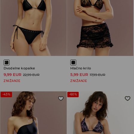
Dvodelne kopalke
Hlačno krilo
9,99 EUR
5,99 EUR
22,99 EUR
17,99 EUR
ZNIŽANJE
ZNIŽANJE
-43%
-60%