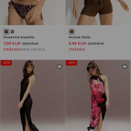
Dvodelne kopalke
Kratke hlače
7,99 EUR
5,99 EUR
22,99 EUR
22,99 EUR
ZNIŽANJE
NIZKA ZALOGA
ZNIŽANJE
-43%
-43%