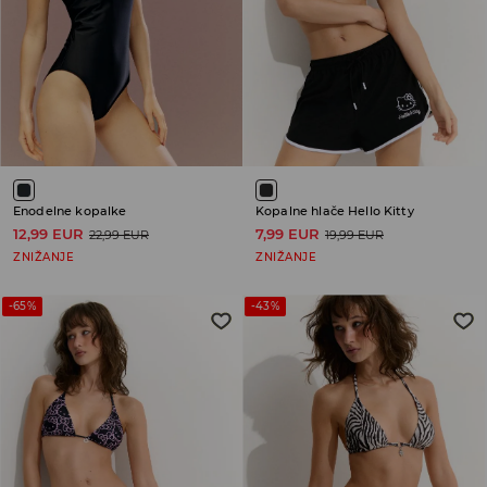
Enodelne kopalke
Kopalne hlače Hello Kitty
12,99 EUR
7,99 EUR
22,99 EUR
19,99 EUR
ZNIŽANJE
ZNIŽANJE
-65%
-43%