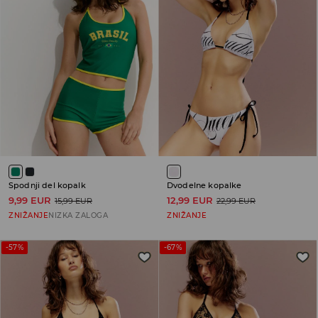
Spodnji del kopalk
Dvodelne kopalke
9,99 EUR
12,99 EUR
15,99 EUR
22,99 EUR
ZNIŽANJE
NIZKA ZALOGA
ZNIŽANJE
-57%
-67%