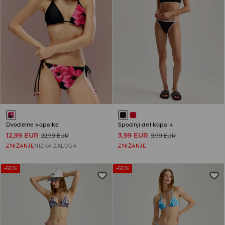
Dvodelne kopalke
Spodnji del kopalk
12,99 EUR
3,99 EUR
22,99 EUR
9,99 EUR
ZNIŽANJE
NIZKA ZALOGA
ZNIŽANJE
-60%
-60%