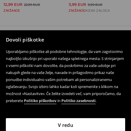
12,99 EUR
3,99 EUR
22,99 EUR
9,99 EUR
ZNIŽANJE
ZNIŽANJE
NIZKA ZALOGA
Dovoli piškotke
Sledite nam
Uporabljamo piškotke ali podobne tehnologije, da vam zagotovimo
najboljšo izkušnjo pri uporabi našega spletnega mesta. S strinjanjem
z vsemi piškotki nam dovolite, da poskrbimo za vaše udobje pri
Pomoč in kontakt
nakupih glede na vaše želje, navade in prilagodimo prikaz naše
Dostava in vračila
ponudbe individualno vašim potrebam ali personaliziranemu
oglaševanju. Svojo izbiro lahko kadar koli spremenite s klikom na
Kontakt
možnost »Nastavitve«. Če želite izvedeti več, vam priporočamo, da
preberete
Politiko piškotkov
in
Politiko zasebnosti
.
Pravne težave
V redu
LPP Fashion d.o.o., Verovškova ulica 55a, 1000 Ljubljana,