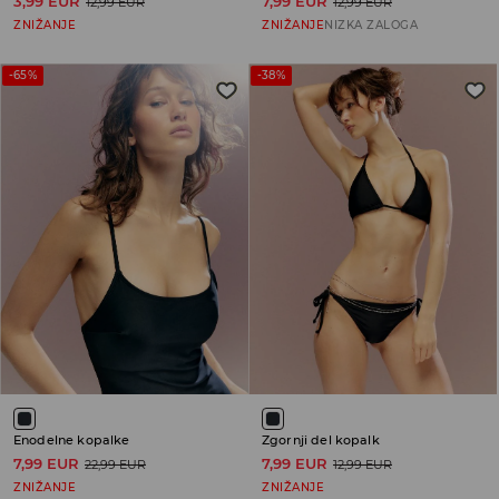
3,99 EUR
7,99 EUR
12,99 EUR
12,99 EUR
ZNIŽANJE
ZNIŽANJE
NIZKA ZALOGA
-65%
-38%
Enodelne kopalke
Zgornji del kopalk
7,99 EUR
7,99 EUR
22,99 EUR
12,99 EUR
ZNIŽANJE
ZNIŽANJE