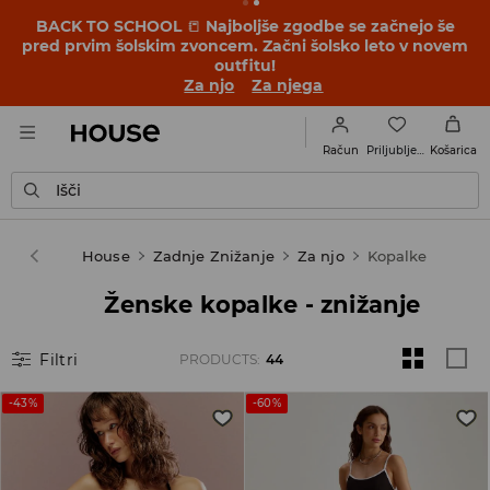
BACK TO SCHOOL
📒
Najboljše zgodbe se začnejo še
pred prvim šolskim zvoncem. Začni šolsko leto v novem
outfitu!
Za njo
Za njega
Priljubljene
Račun
Košarica
Išči
House
Zadnje Znižanje
Za njo
Kopalke
Ženske kopalke - znižanje
Filtri
PRODUCTS
:
44
-43%
-60%