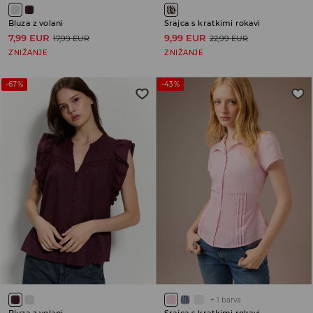
Bluza z volani
Srajca s kratkimi rokavi
7,99 EUR
9,99 EUR
17,99 EUR
22,99 EUR
ZNIŽANJE
ZNIŽANJE
-67%
-43%
+
1
barva
Bluza z volani
Srajca s kratkimi rokavi