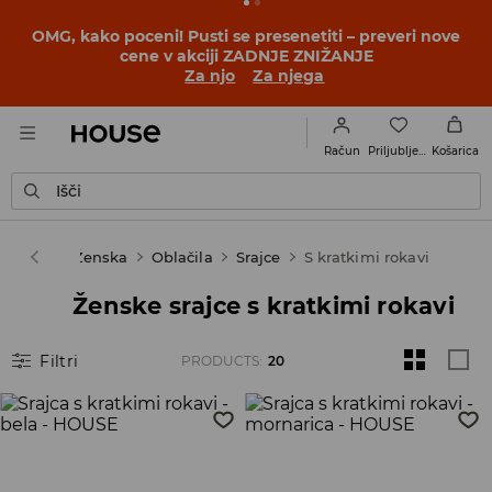
BACK TO SCHOOL
📒
Najboljše zgodbe se začnejo še
pred prvim šolskim zvoncem. Začni šolsko leto v novem
outfitu!
Za njo
Za njega
Priljubljene
Račun
Košarica
Išči
House
Ženska
Oblačila
Srajce
S kratkimi rokavi
Ženske srajce s kratkimi rokavi
Filtri
PRODUCTS
:
20