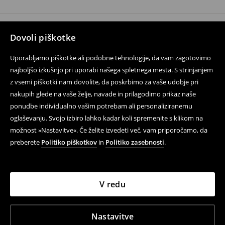
Dovoli piškotke
Sledite nam
Uporabljamo piškotke ali podobne tehnologije, da vam zagotovimo
najboljšo izkušnjo pri uporabi našega spletnega mesta. S strinjanjem
z vsemi piškotki nam dovolite, da poskrbimo za vaše udobje pri
Pomoč in kontakt
nakupih glede na vaše želje, navade in prilagodimo prikaz naše
Dostava in vračila
ponudbe individualno vašim potrebam ali personaliziranemu
oglaševanju. Svojo izbiro lahko kadar koli spremenite s klikom na
Kontakt
možnost »Nastavitve«. Če želite izvedeti več, vam priporočamo, da
preberete
Politiko piškotkov
in
Politiko zasebnosti
.
Pravne težave
V redu
LPP Fashion d.o.o., Verovškova ulica 55a, 1000 Ljubljana,
Slovenija, osnovni kapital v višini 8.000.000 (v celoti
vplačan), matična številka podjetja 8192286000, davčna
številka SI76448487, registrirani pri sodnem registru
Nastavitve
Okrožnega sodišča v Ljubljani od 2. 11. 2022, s Srg