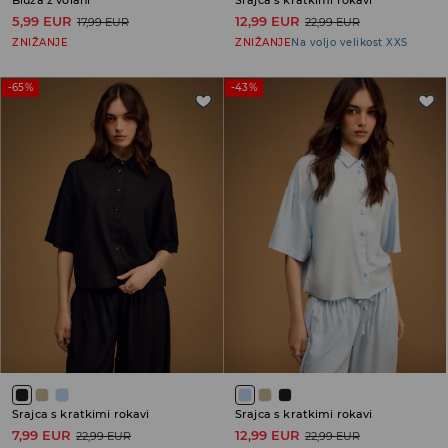
5,99 EUR
12,99 EUR
17,99 EUR
22,99 EUR
ZNIŽANJE
ZNIŽANJE
Na voljo velikost XXS
-65%
-43%
Srajca s kratkimi rokavi
Srajca s kratkimi rokavi
7,99 EUR
12,99 EUR
22,99 EUR
22,99 EUR