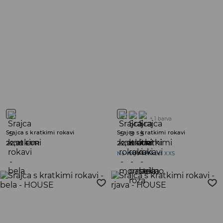
+
1
barva
Srajca s kratkimi rokavi
Srajca s kratkimi rokavi
22,99 EUR
22,99 EUR
Na voljo velikost XXS