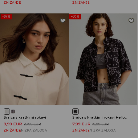
ZNIŽANJE
ZNIŽANJE
-67%
-60%
Srajca s kratkimi rokavi
Srajca s kratkimi rokavi Hello Kitty
9,99 EUR
7,99 EUR
29,99 EUR
19,99 EUR
ZNIŽANJE
NIZKA ZALOGA
ZNIŽANJE
NIZKA ZALOGA