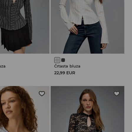
uza
Črtasta bluza
R
22,99 EUR