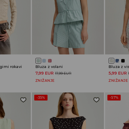
gimi rokavi
Bluza z volani
Bluza z v
7,99 EUR
5,99 EUR
17,99 EUR
ZNIŽANJE
ZNIŽANJE
-35%
-57%