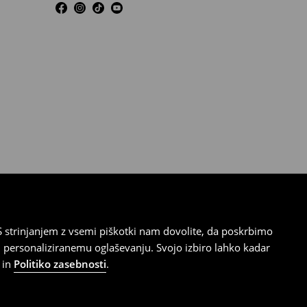
 strinjanjem z vsemi piškotki nam dovolite, da poskrbimo
 personaliziranemu oglaševanju. Svojo izbiro lahko kadar
in
Politiko zasebnosti
.
ična številka podjetja 8192286000, davčna številka