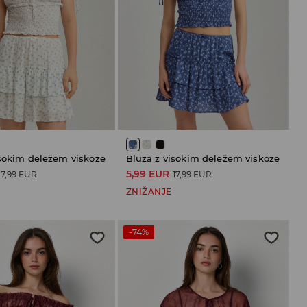
isokim deležem viskoze
Bluza z visokim deležem viskoze
5,99 EUR
17,99 EUR
17,99 EUR
ZNIŽANJE
-74%