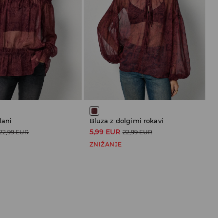
lani
Bluza z dolgimi rokavi
5,99 EUR
22,99 EUR
22,99 EUR
ZNIŽANJE