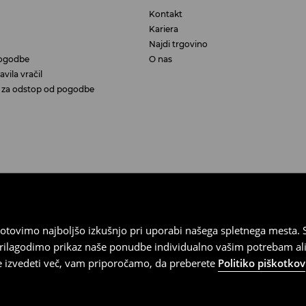
Kontakt
Kariera
Najdi trgovino
ogodbe
O nas
vila vračil
aj za odstop od pogodbe
tovimo najboljšo izkušnjo pri uporabi našega spletnega mesta. S
 prilagodimo prikaz naše ponudbe individualno vašim potrebam ali
te izvedeti več, vam priporočamo, da preberete
Politiko piškotkov
Slovenija, osnovni kapital v višini 8.000.000 (v celoti vplačan), mat