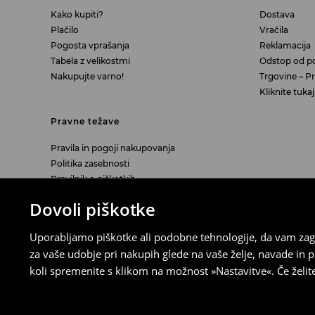
Kako kupiti?
Dostava
Plačilo
Vračila
Pogosta vprašanja
Reklamacija
Tabela z velikostmi
Odstop od p
Nakupujte varno!
Trgovine – Pra
Kliknite tuk
Pravne težave
Pravila in pogoji nakupovanja
Politika zasebnosti
Pravilnik o piškotkih
Nastavitve piškotkov
Dovoli piškotke
Informacije o digitalni dostopnosti
Seznanitev z zakonskim jamstvom za
Uporabljamo piškotke ali podobne tehnologije, da vam zago
skladnost blaga
za vaše udobje pri nakupih glede na vaše želje, navade in
Očala - Izjava EU o skladnosti
koli spremenite s klikom na možnost »Nastavitve«. Če želi
LPP Fashion d.o.o., Verovškova ulica 55a, 1000 Ljubljana, 