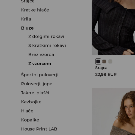
Srajce
Kratke hlače
Krila
Bluze
Z dolgimi rokavi
S kratkimi rokavi
Brez vzorca
Z vzorcem
Srajca
22,99 EUR
Športni puloverji
Puloverji, jope
Jakne, plašči
Kavbojke
Hlače
Kopalke
House Print LAB