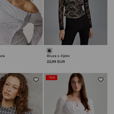
uza
Bluza s čipko
R
22,99 EUR
-74%