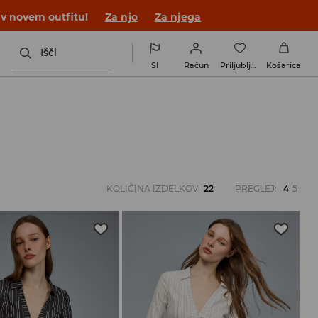
 v novem outfitu!
Za njo
Za njega
Išči
SI
Račun
Priljubljene
Košarica
KOLIČINA IZDELKOV
:
22
PREGLEJ
:
4
5