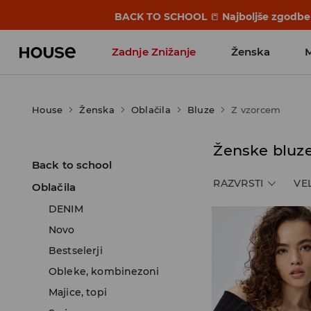
BACK TO SCHOOL
📒
Najboljše zgodbe 
Zadnje Znižanje
Ženska
Favoriti vplivnežev
House
Ženska
Oblačila
Bluze
Z vzorcem
Ženske bluz
Back to school
RAZVRSTI
VE
Oblačila
DENIM
Novo
Bestselerji
Obleke, kombinezoni
Majice, topi