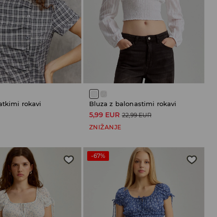
atkimi rokavi
Bluza z balonastimi rokavi
R
5,99 EUR
22,99 EUR
ZNIŽANJE
-67%