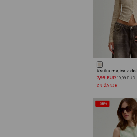
Kratka majica z dol
7,99 EUR
19,99 EUR
ZNIŽANJE
-56%