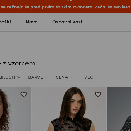
se začnejo še pred prvim šolskim zvoncem. Začni šolsko leto
Moški
Novo
Osnovni kosi
e z vzorcem
LIKOSTI
BARVE
CENA
+
VEČ