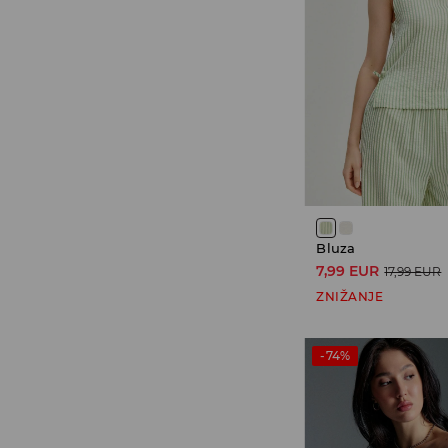
Bluza
7,99 EUR
17,99 EUR
ZNIŽANJE
-74%