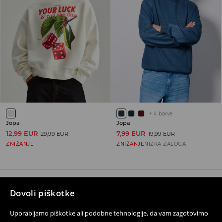
+
4
barve
Jopa
Jopa
12,99 EUR
7,99 EUR
29,99 EUR
19,99 EUR
ZNIŽANJE
ZNIŽANJE
NIZKA ZALOGA
Dovoli piškotke
Sledite nam
Uporabljamo piškotke ali podobne tehnologije, da vam zagotovimo