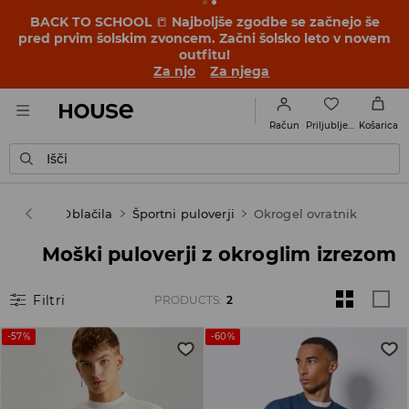
BACK TO SCHOOL
📒
Najboljše zgodbe se začnejo še
pred prvim šolskim zvoncem. Začni šolsko leto v novem
outfitu!
Za njo
Za njega
Priljubljene
Račun
Košarica
Išči
Moški
Oblačila
Športni puloverji
Okrogel ovratnik
Moški puloverji z okroglim izrezom
Filtri
PRODUCTS
:
2
-57%
-60%