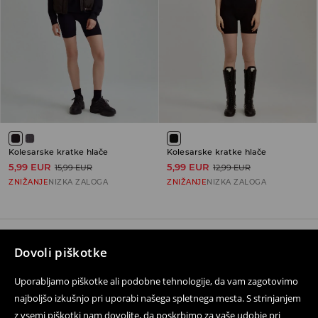
Kolesarske kratke hlače
Kolesarske kratke hlače
5,99 EUR
5,99 EUR
15,99 EUR
12,99 EUR
ZNIŽANJE
NIZKA ZALOGA
ZNIŽANJE
NIZKA ZALOGA
Dovoli piškotke
Sledite nam
Uporabljamo piškotke ali podobne tehnologije, da vam zagotovimo
najboljšo izkušnjo pri uporabi našega spletnega mesta. S strinjanjem
z vsemi piškotki nam dovolite, da poskrbimo za vaše udobje pri
Pomoč in kontakt