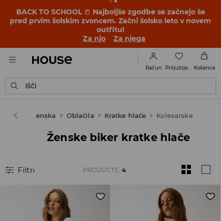
BACK TO SCHOOL
📒
Najboljše zgodbe se začnejo še
pred prvim šolskim zvoncem. Začni šolsko leto v novem
outfitu!
Za njo
Za njega
Priljubljene
Račun
Košarica
Išči
House
Ženska
Oblačila
Kratke hlače
Kolesarske
Ženske biker kratke hlače
Filtri
PRODUCTS
:
4