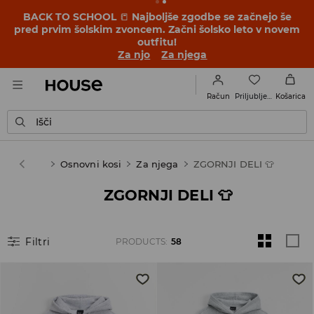
BACK TO SCHOOL
📒
Najboljše zgodbe se začnejo še
pred prvim šolskim zvoncem. Začni šolsko leto v novem
outfitu!
Za njo
Za njega
Priljubljene
Račun
Košarica
Išči
House
Osnovni kosi
Za njega
ZGORNJI DELI 👕
ZGORNJI DELI 👕
Filtri
PRODUCTS
:
58