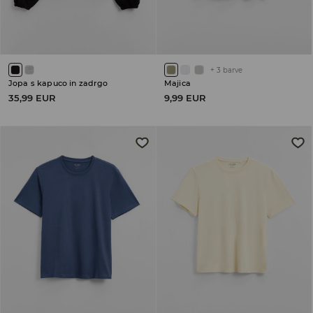
+
3
barve
Jopa s kapuco in zadrgo
Majica
35,99 EUR
9,99 EUR