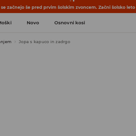
se začnejo še pred prvim šolskim zvoncem. Začni šolsko leto
Moški
Novo
Osnovni kosi
anjem
Jopa s kapuco in zadrgo