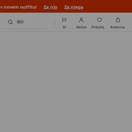
 v novem outfitu!
Za njo
Za njega
Išči
SI
Račun
Priljubljene
Košarica