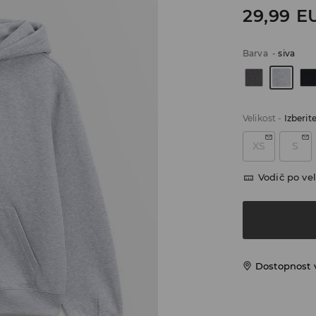
29,99
E
Barva
-
siva
Velikost
-
Izberit
XS
S
Vodič po vel
Dostopnost 