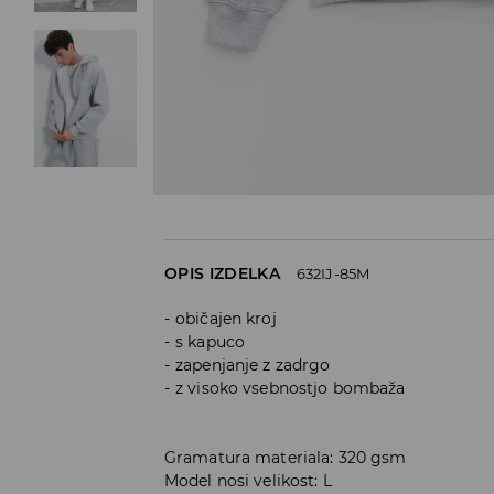
OPIS IZDELKA
632IJ-85M
običajen kroj
s kapuco
zapenjanje z zadrgo
z visoko vsebnostjo bombaža
Gramatura materiala: 320 gsm
Model nosi velikost: L