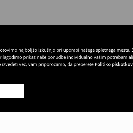
tovimo najboljšo izkušnjo pri uporabi našega spletnega mesta. S
 prilagodimo prikaz naše ponudbe individualno vašim potrebam ali
te izvedeti več, vam priporočamo, da preberete
Politiko piškotkov