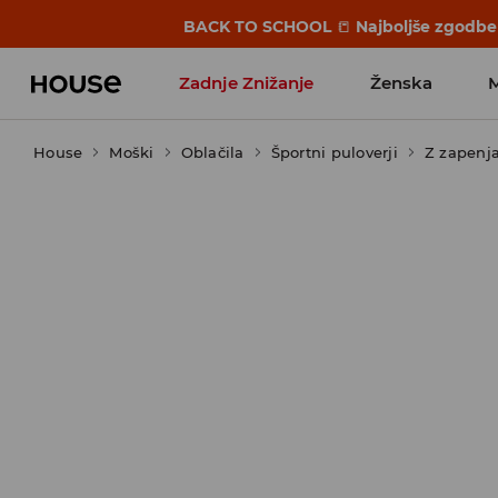
BACK TO SCHOOL
📒
Najboljše zgodbe 
Zadnje Znižanje
Ženska
House
Moški
Favoriti vplivnežev
Oblačila
Športni puloverji
Z zapenj