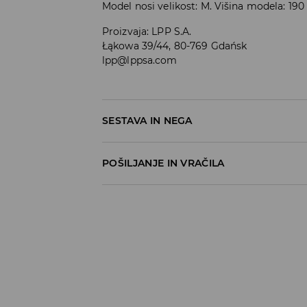
Model nosi velikost: M. Višina modela: 19
Proizvaja
:
LPP S.A.
Łąkowa 39/44, 80-769 Gdańsk
lpp@lppsa.com
SESTAVA IN NEGA
60% BOMBAŽ, 40% POLIESTER
POŠILJANJE IN VRAČILA
Pravila pošiljanja
Prevzem v trgovini
(5–7 delovnih dni)
Brezplačno
DPD Pickup Point
(5–7 delovnih dni)
3,99 EUR
DPD na izbran naslov
(5–7 delovnih dni)
4,99 EUR