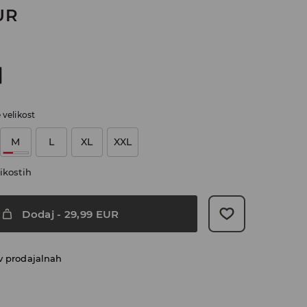
UR
e velikost
M
L
XL
XXL
ikostih
Dodaj
-
29,99
EUR
v prodajalnah