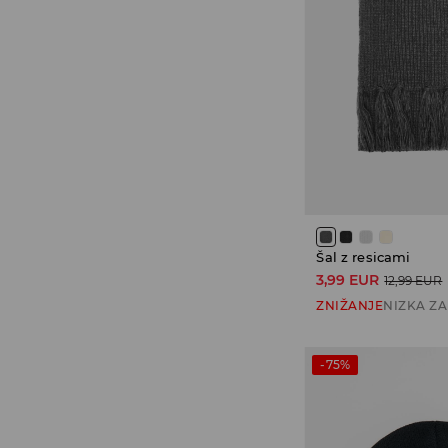
Šal z resicami
3,99 EUR
12,99 EUR
ZNIŽANJE
NIZKA Z
-75%