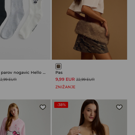
Komplet 3 parov nogavic Hello Kitty
Pas
9,99 EUR
12,99 EUR
22,99 EUR
ZNIŽANJE
-38%