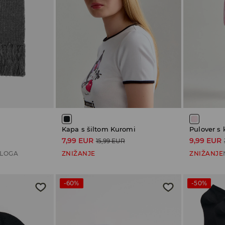
Kapa s šiltom Kuromi
Pulover s 
7,99 EUR
9,99 EUR
15,99 EUR
ALOGA
ZNIŽANJE
ZNIŽANJE
-60%
-50%