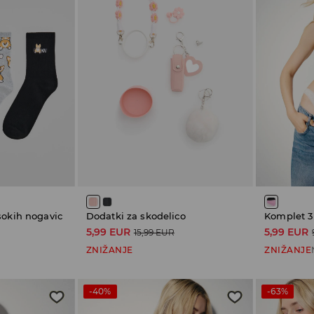
sokih nogavic
Dodatki za skodelico
Komplet 3
5,99 EUR
5,99 EUR
15,99 EUR
ZNIŽANJE
ZNIŽANJE
-40%
-63%