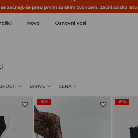
ŽANJE se nadaljuje 🤍 Znižali smo cene več kot 130 novih izd
Moški
Novo
Osnovni kosi
i
LIKOSTI
BARVE
CENA
-60%
-69%