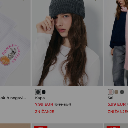
Komplet 3 parov visokih nogavic Shrek
Kapa
Šal
7,99 EUR
5,99 EUR
15,99 EUR
ZNIŽANJE
ZNIŽANJE