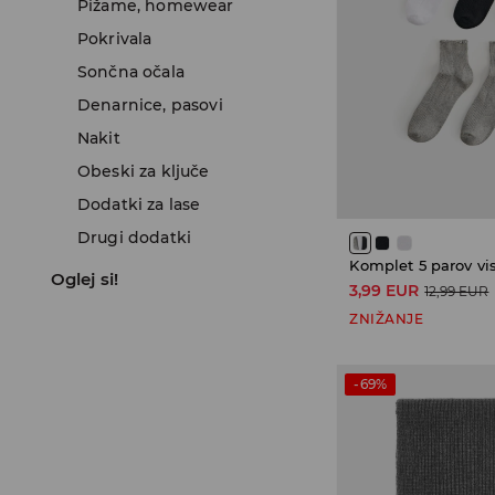
Pižame, homewear
Pokrivala
Sončna očala
Denarnice, pasovi
Nakit
Obeski za ključe
Dodatki za lase
Drugi dodatki
Komplet 5 parov vi
Oglej si!
3,99 EUR
12,99 EUR
ZNIŽANJE
-69%