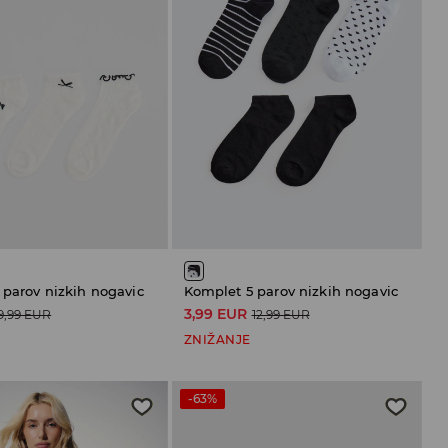
 parov nizkih nogavic
Komplet 5 parov nizkih nogavic
3,99 EUR
9,99 EUR
12,99 EUR
ZNIŽANJE
-63%