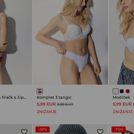
Komplet 3 spodnjih hlačk s čipko
Komplet 3 tangic
Modrček
5,99 EUR
5,99 EUR
9,99 EUR
ZNIŽANJE
ZNIŽANJE
-50%
-70%