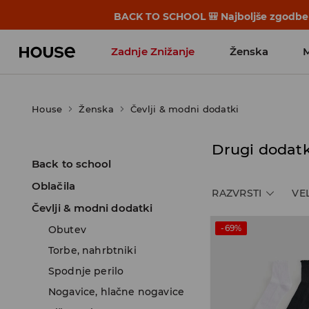
Popustov še ni konec! 🤍 ZADNJE ZNI
Zadnje Znižanje
Ženska
Favoriti vplivnežev
House
Ženska
Čevlji & modni dodatki
Drugi dodatk
Back to school
Oblačila
RAZVRSTI
VE
Čevlji & modni dodatki
-69%
Obutev
Torbe, nahrbtniki
Spodnje perilo
Nogavice, hlačne nogavice