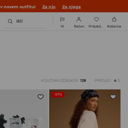
elkov. Poglej!
Za njo
Za njega
Išči
SI
Račun
Priljubljene
Košarica
KOLIČINA IZDELKOV
:
128
PREGLEJ
:
4
5
-57%