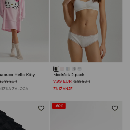
kapuco Hello Kitty
Modrček 2-pack
7,99 EUR
35,99 EUR
12,99 EUR
NIZKA ZALOGA
ZNIŽANJE
-60%