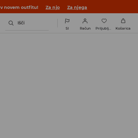
 v novem outfitu!
Za njo
Za njega
Išči
SI
Račun
Priljubljene
Košarica