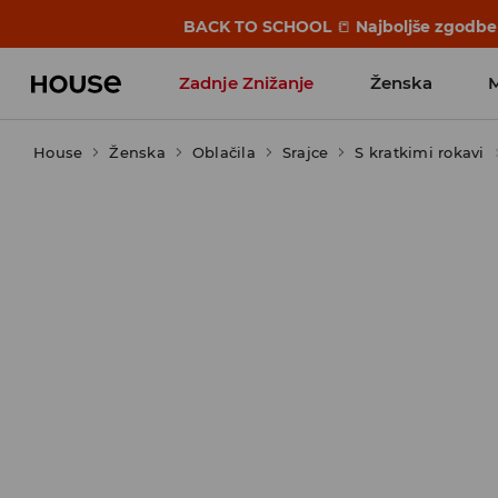
BACK TO SCHOOL
📒
Najboljše zgodbe 
Zadnje Znižanje
Ženska
House
Ženska
Favoriti vplivnežev
Oblačila
Srajce
S kratkimi rokavi