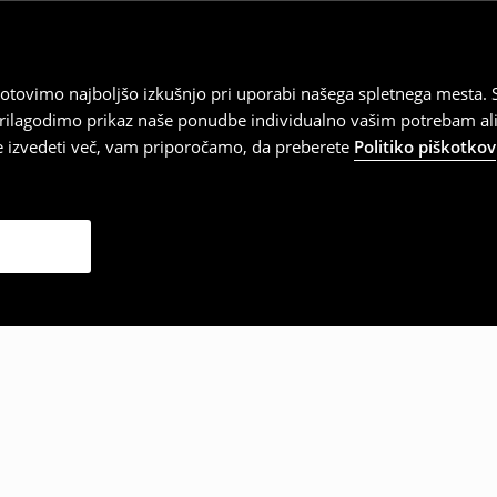
tovimo najboljšo izkušnjo pri uporabi našega spletnega mesta. S
 prilagodimo prikaz naše ponudbe individualno vašim potrebam ali
te izvedeti več, vam priporočamo, da preberete
Politiko piškotkov