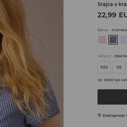
Srajca s kr
22,99
E
Barva
-
mornari
Velikost
-
Izberit
XXS
XS
Vodič po vel
Dostopnost 