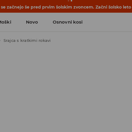
se začnejo še pred prvim šolskim zvoncem. Začni šolsko leto
Moški
Novo
Osnovni kosi
Srajca s kratkimi rokavi