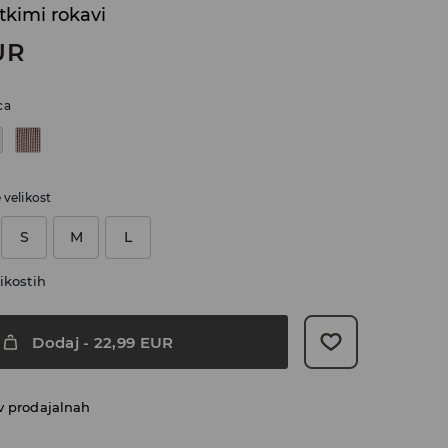
atkimi rokavi
UR
ca
e velikost
S
M
L
ikostih
Dodaj
-
22,99
EUR
v prodajalnah