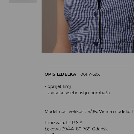
OPIS IZDELKA
001IY-59X
oprijet kroj
z visoko vsebnostjo bombaža
Model nosi velikost: S/36. Višina modela: 
Proizvaja
:
LPP S.A.
Łąkowa 39/44, 80-769 Gdańsk