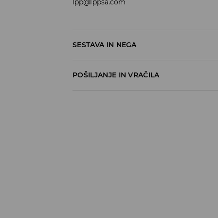
lpp@lppsa.com
SESTAVA IN NEGA
70% BOMBAŽ, 28% POLIESTER, 2% ELASTAN
POŠILJANJE IN VRAČILA
Pravila pošiljanja
Prevzem v trgovini
(5–7 delovnih dni)
Brezplačno
DPD Pickup Point
(5–7 delovnih dni)
3,99 EUR
DPD na izbran naslov
(5–7 delovnih dni)
4,99 EUR
DPD na izbran naslov – Plačilo po povzetj
5,99 EUR
⟶
Načini dostave