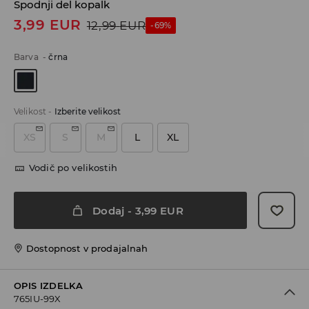
Spodnji del kopalk
3,99
EUR
12,99
EUR
-69%
Barva
-
črna
Velikost
-
Izberite velikost
XS
S
M
L
XL
Vodič po velikostih
Dodaj
-
3,99
EUR
Dostopnost v prodajalnah
OPIS IZDELKA
765IU-99X