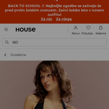
BACK TO SCHOOL
📒
Najboljše zgodbe se začnejo še
pred prvim šolskim zvoncem. Začni šolsko leto v novem
outfitu!
Za njo
Za njega
Priljubljene
Račun
Košarica
Išči
Dvodelne