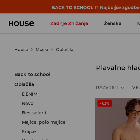
BACK TO SCHOOL
📒
Najboljše zgodbe 
Zadnje Znižanje
Ženska
Favoriti vplivnežev
House
Moški
Oblačila
Plavalne hla
Back to school
Oblačila
RAZVRSTI
VE
DENIM
Novo
-63%
Bestselerji
Majice, polo majice
Srajce