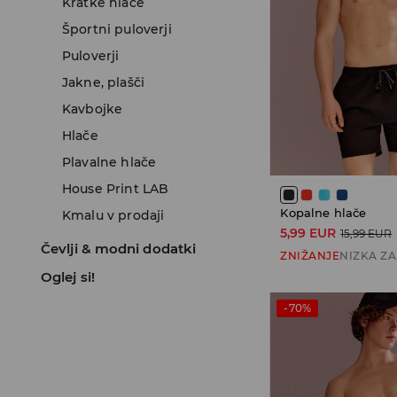
Kratke hlače
Športni puloverji
Puloverji
Jakne, plašči
Kavbojke
Hlače
Plavalne hlače
House Print LAB
Kopalne hlače
Kmalu v prodaji
5,99 EUR
15,99 EUR
Čevlji & modni dodatki
ZNIŽANJE
NIZKA Z
Oglej si!
-70%