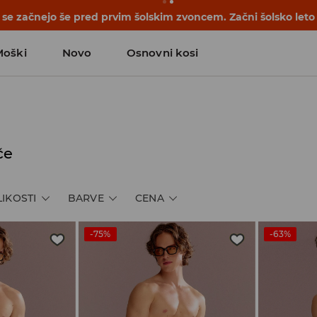
se začnejo še pred prvim šolskim zvoncem. Začni šolsko leto
Moški
Novo
Osnovni kosi
če
LIKOSTI
BARVE
CENA
-75%
-63%