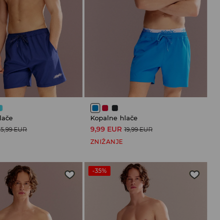
lače
Kopalne hlače
9,99 EUR
15,99 EUR
19,99 EUR
ZNIŽANJE
-35%