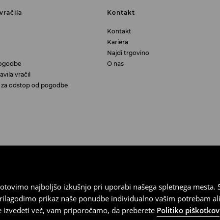
vračila
Kontakt
Kontakt
Kariera
Najdi trgovino
ogodbe
O nas
vila vračil
aj za odstop od pogodbe
tovimo najboljšo izkušnjo pri uporabi našega spletnega mesta. S
 prilagodimo prikaz naše ponudbe individualno vašim potrebam ali
te izvedeti več, vam priporočamo, da preberete
Politiko piškotkov