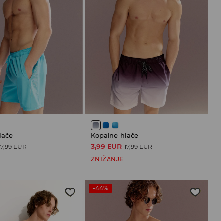
lače
Kopalne hlače
3,99 EUR
17,99 EUR
17,99 EUR
ZNIŽANJE
-44%