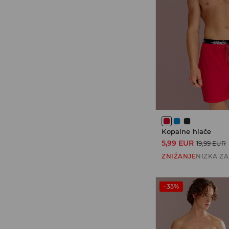
Kopalne hlače
5,99 EUR
19,99 EUR
ZNIŽANJE
NIZKA Z
-35%