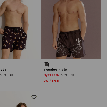
lače
Kopalne hlače
9,99 EUR
17,99 EUR
17,99 EUR
ZNIŽANJE