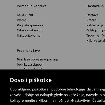
Pomoč in kontakt
Dostava in 
Kako kupiti?
Dostava
Plačilo
Vračila
Pogosta vprašanja
Reklamacija
Tabela z velikostmi
Odstop od p
Nakupujte varno!
Trgovine – Pra
Kliknite tuk
Pravne težave
Pravila in pogoji nakupovanja
Politika zasebnosti
Pravilnik o piškotkih
Nastavitve piškotkov
Dovoli piškotke
Informacije o digitalni dostopnosti
Seznanitev z zakonskim jamstvom za
Uporabljamo piškotke ali podobne tehnologije, da vam zago
skladnost blaga
za vaše udobje pri nakupih glede na vaše želje, navade in
Očala - Izjava EU o skladnosti
koli spremenite s klikom na možnost »Nastavitve«. Če želi