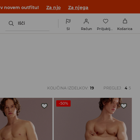
 v novem outfitu!
Za njo
Za njega
Išči
SI
Račun
Priljubljene
Košarica
KOLIČINA IZDELKOV
:
19
PREGLEJ
:
4
5
-50%