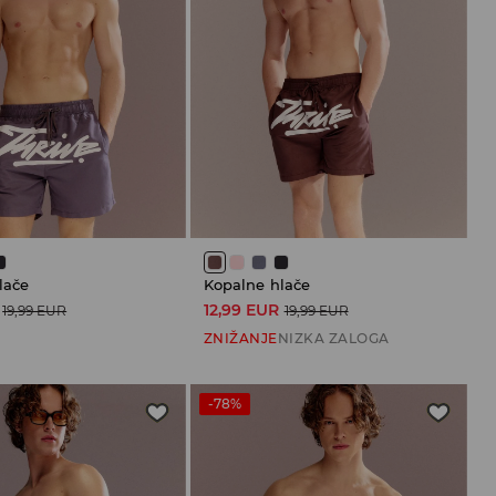
lače
Kopalne hlače
12,99 EUR
19,99 EUR
19,99 EUR
ZNIŽANJE
NIZKA ZALOGA
-78%