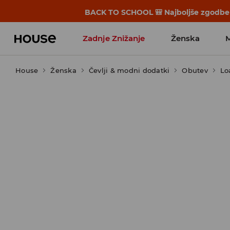
BACK TO SCHOOL 🎒 Najboljše zgodbe s
Zadnje Znižanje
Ženska
House
Ženska
Favoriti vplivnežev
Čevlji & modni dodatki
Obutev
Lo