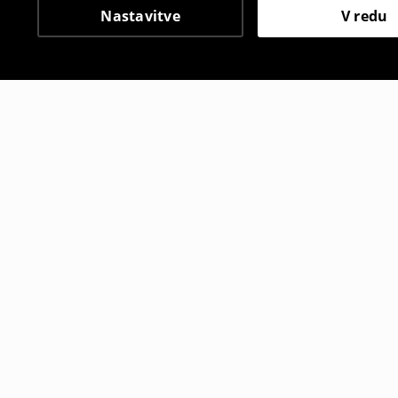
Nastavitve
V redu
Tudi druge stranke so i
Balerinke
Balerinke
15
,
99
EUR
12
,
99
EUR
22,99
EUR
1