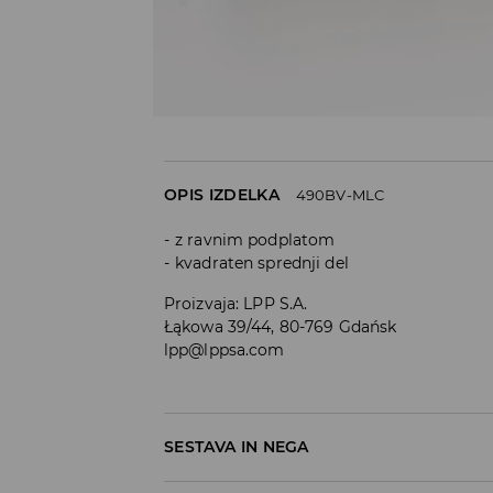
OPIS IZDELKA
490BV-MLC
z ravnim podplatom
kvadraten sprednji del
Proizvaja
:
LPP S.A.
Łąkowa 39/44, 80-769 Gdańsk
lpp@lppsa.com
SESTAVA IN NEGA