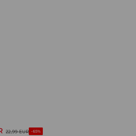
R
-65%
22,99
EUR