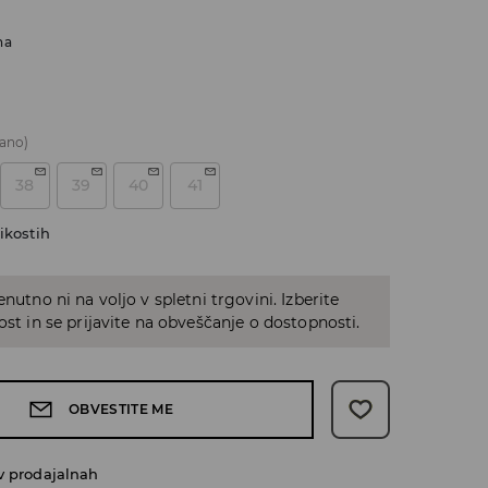
na
ano)
38
39
40
41
ikostih
enutno ni na voljo v spletni trgovini. Izberite
kost in se prijavite na obveščanje o dostopnosti.
OBVESTITE ME
v prodajalnah