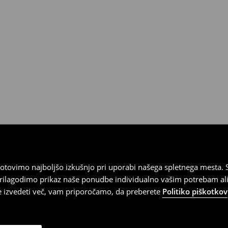
tovimo najboljšo izkušnjo pri uporabi našega spletnega mesta. S
 prilagodimo prikaz naše ponudbe individualno vašim potrebam ali
te izvedeti več, vam priporočamo, da preberete
Politiko piškotkov