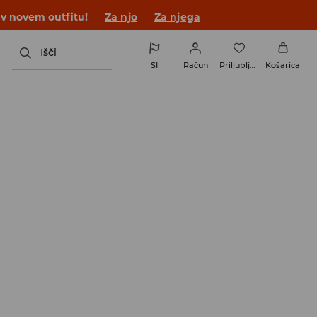
 v novem outfitu!
Za njo
Za njega
Išči
SI
Račun
Priljubljene
Košarica