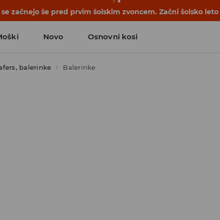
e začnejo še pred prvim šolskim zvoncem. Začni šolsko leto
Moški
Novo
Osnovni kosi
afers, balerinke
Balerinke