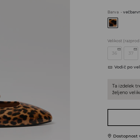
Barva
-
večbarv
Velikost
(razprod
36
37
Vodič po vel
Ta izdelek tr
željeno veli
Dostopnost 