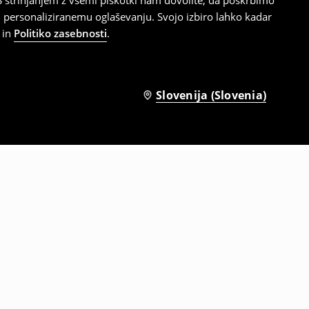
 strinjanjem z vsemi piškotki nam dovolite, da poskrbimo
 personaliziranemu oglaševanju. Svojo izbiro lahko kadar
in
Politiko zasebnosti
.
Slovenija (Slovenia)