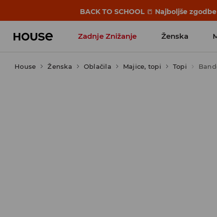
BACK TO SCHOOL
📒
Najboljše zgodbe 
Zadnje Znižanje
Ženska
House
Ženska
Favoriti vplivnežev
Oblačila
Majice, topi
Topi
Band