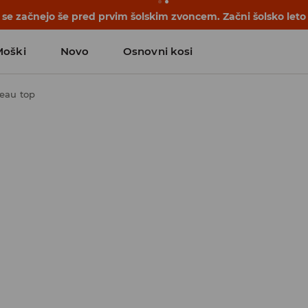
se začnejo še pred prvim šolskim zvoncem. Začni šolsko leto
Moški
Novo
Osnovni kosi
eau top