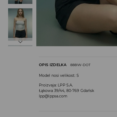
OPIS IZDELKA
888IW-DOT
Model nosi velikost: S
Proizvaja
:
LPP S.A.
Łąkowa 39/44, 80-769 Gdańsk
lpp@lppsa.com