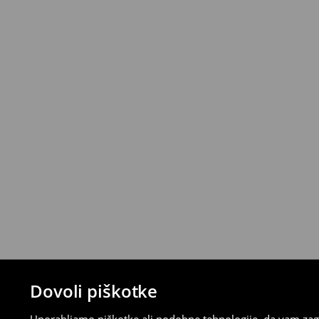
House z izbranimi načini vračila (ne velja z
⟶
Podrobna politika vračanja
Dovoli piškotke