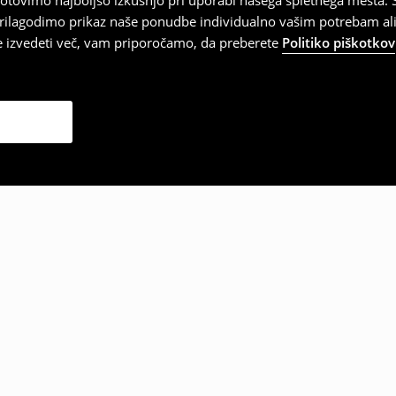
tovimo najboljšo izkušnjo pri uporabi našega spletnega mesta. S
 prilagodimo prikaz naše ponudbe individualno vašim potrebam ali
te izvedeti več, vam priporočamo, da preberete
Politiko piškotkov
zbrale