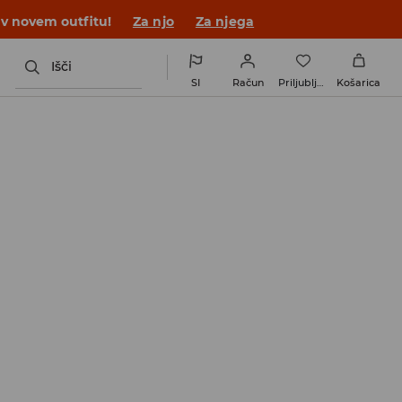
 v novem outfitu!
Za njo
Za njega
Išči
SI
Račun
Priljubljene
Košarica