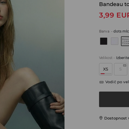
Bandeau t
3,99
EU
Barva
-
dots ml
Velikost
-
Izberit
XS
S
Vodič po vel
Dostopnost 