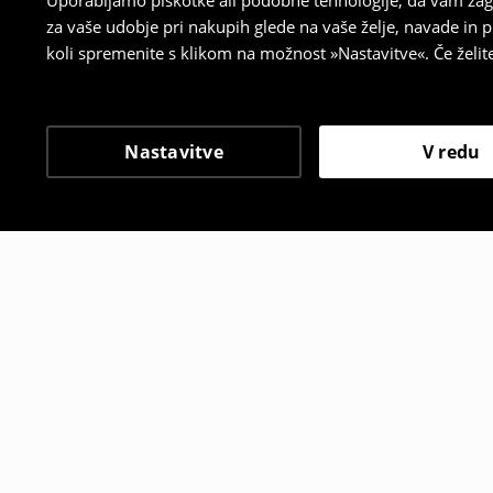
Uporabljamo piškotke ali podobne tehnologije, da vam zago
za vaše udobje pri nakupih glede na vaše želje, navade in
koli spremenite s klikom na možnost »Nastavitve«. Če želi
Nastavitve
V redu
Tudi druge stranke so i