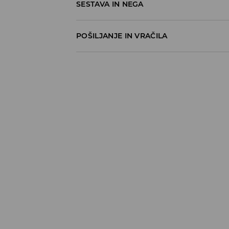
SESTAVA IN NEGA
POŠILJANJE IN VRAČILA
Pravila pošiljanja
Prevzem v trgovini
(5–7 delovnih dni)
Brezplačno
DPD Pickup Point
(5–7 delovnih dni)
3,99 EUR
DPD na izbran naslov
(5–7 delovnih dni)
4,99 EUR
DPD na izbran naslov – Plačilo po povzetj
5,99 EUR
⟶
Načini dostave
Pravila vračil
Izdelke lahko brezplačno vrneš v roku 30 d