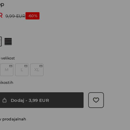
op
R
-60%
9,99
EUR
c
e velikost
M
L
XL
ikostih
Dodaj
-
3,99
EUR
v prodajalnah