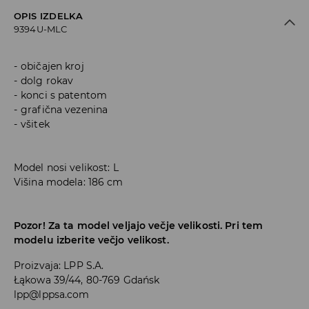
OPIS IZDELKA
9394U-MLC
običajen kroj
dolg rokav
konci s patentom
grafična vezenina
všitek
Model nosi velikost: L
Višina modela: 186 cm
Pozor! Za ta model veljajo večje velikosti. Pri tem
modelu izberite večjo velikost.
Proizvaja
:
LPP S.A.
Łąkowa 39/44, 80-769 Gdańsk
lpp@lppsa.com