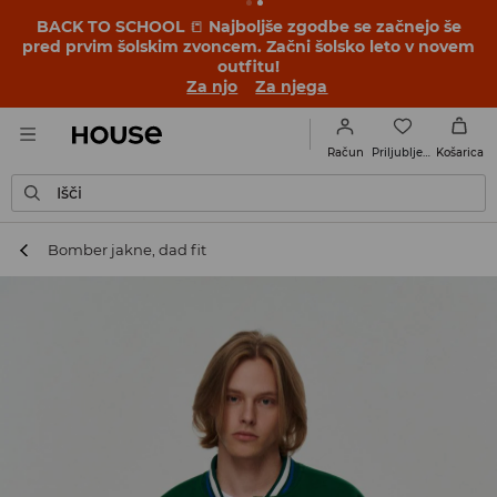
BACK TO SCHOOL
📒
Najboljše zgodbe se začnejo še
pred prvim šolskim zvoncem. Začni šolsko leto v novem
outfitu!
Za njo
Za njega
Priljubljene
Račun
Košarica
Išči
Bomber jakne, dad fit