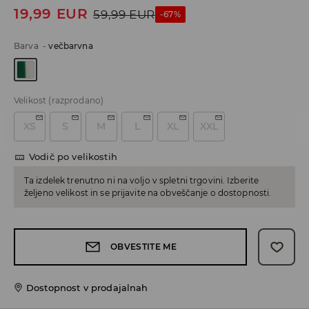
19,99
EUR
59,99
EUR
-67%
Barva
-
večbarvna
Velikost
(razprodano)
XS
S
M
L
XL
XXL
Vodič po velikostih
Ta izdelek trenutno ni na voljo v spletni trgovini. Izberite
željeno velikost in se prijavite na obveščanje o dostopnosti.
OBVESTITE ME
Dostopnost v prodajalnah