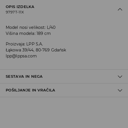
OPIS IZDELKA
9797T-11X
Model nosi velikost: L/40
Višina modela: 189 cm
Proizvaja
:
LPP S.A.
Łąkowa 39/44, 80-769 Gdańsk
lpp@lppsa.com
SESTAVA IN NEGA
POŠILJANJE IN VRAČILA
Material I
:
100% BOMBAŽ
STROJNO PRANJE PRI NAJV. TEMP. 30 °C - OBIČAJEN
Pravila pošiljanja
POSTOPEK
NE UPORABLJAJTE BELILA
Prevzem v trgovini
(5–7 delovnih dni)
Brezplačno
NE SUŠITE V SUŠILNEM STROJU