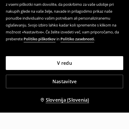
z vsemi piškotki nam dovolite, da poskrbimo za vaše udobje pri
nakupih glede na vaše želje, navade in prilagodimo prikaz naše
ponudbe individualno vašim potrebam ali personaliziranemu
oglaševanju. Svojo izbiro lahko kadar koli spremenite s klikom na
možnost »Nastavitve«. Če želite izvedeti več, vam priporočamo, da
preberete
Politiko piškotkov
in
Politiko zasebnosti
.
V redu
Nastavitve
Slovenija (Slovenia)