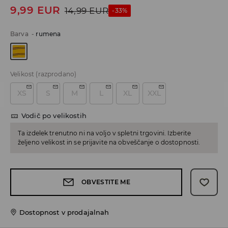
9,99
EUR
14,99
EUR
-33%
Barva
-
rumena
Velikost
(razprodano)
XS
S
M
L
XL
XXL
Vodič po velikostih
Ta izdelek trenutno ni na voljo v spletni trgovini. Izberite
željeno velikost in se prijavite na obveščanje o dostopnosti.
OBVESTITE ME
Dostopnost v prodajalnah