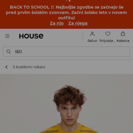
BACK TO SCHOOL
📒
Najboljše zgodbe se začnejo še
pred prvim šolskim zvoncem. Začni šolsko leto v novem
outfitu!
Za njo
Za njega
Priljubljene
Račun
Košarica
Išči
S kratkimi rokavi