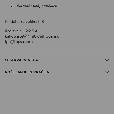
z visoko vsebnostjo viskoze
Model nosi velikost: S
Proizvaja
:
LPP S.A.
Łąkowa 39/44, 80-769 Gdańsk
lpp@lppsa.com
SESTAVA IN NEGA
POŠILJANJE IN VRAČILA
65% VISKOZA, 20% BOMBAŽ, 15% ELASTAN
Pravila pošiljanja
Prevzem v trgovini
(5–7 delovnih dni)
Brezplačno
DPD Pickup Point
(5–7 delovnih dni)
3,99 EUR