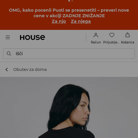
BACK TO SCHOOL
📒
Najboljše zgodbe se začnejo še
pred prvim šolskim zvoncem. Začni šolsko leto v novem
outfitu!
Za njo
Za njega
Priljubljene
Račun
Košarica
Išči
Obutev za doma