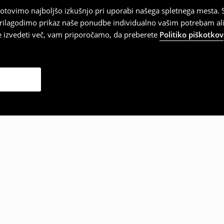
tovimo najboljšo izkušnjo pri uporabi našega spletnega mesta. S
 prilagodimo prikaz naše ponudbe individualno vašim potrebam ali
te izvedeti več, vam priporočamo, da preberete
Politiko piškotkov
zbrale