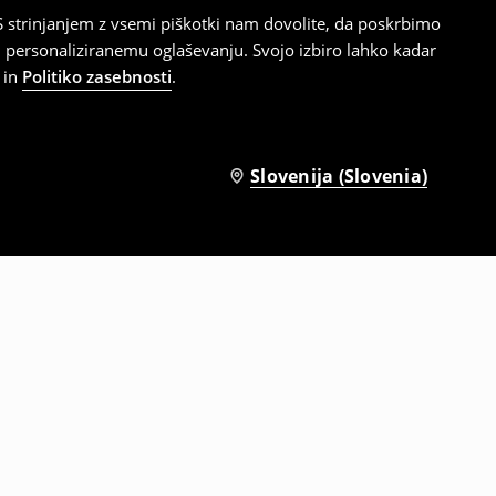
 strinjanjem z vsemi piškotki nam dovolite, da poskrbimo
 personaliziranemu oglaševanju. Svojo izbiro lahko kadar
in
Politiko zasebnosti
.
Slovenija (Slovenia)