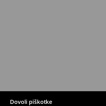
Izdelke lahko brezplačno vrneš v roku 30 d
House z izbranimi načini vračila (ne velja z
⟶
Podrobna politika vračanja
Dovoli piškotke