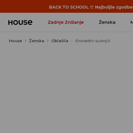
BACK TO SCHOOL
📒
Najboljše zgodbe 
Zadnje Znižanje
Ženska
House
Ženska
Favoriti vplivnežev
Oblačila
Enoredni suknjič