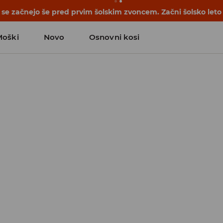
se začnejo še pred prvim šolskim zvoncem. Začni šolsko leto
Moški
Novo
Osnovni kosi