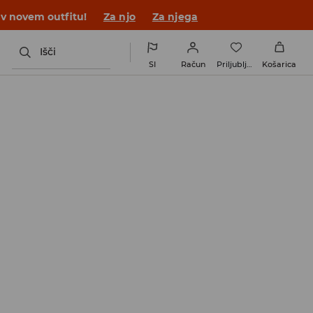
 v novem outfitu!
Za njo
Za njega
Išči
SI
Račun
Priljubljene
Košarica