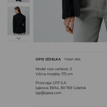
OPIS IZDELKA
706IP-99X
Model nosi velikost: S
Višina modela: 175 cm
Proizvaja
:
LPP S.A.
Łąkowa 39/44, 80-769 Gdańsk
lpp@lppsa.com