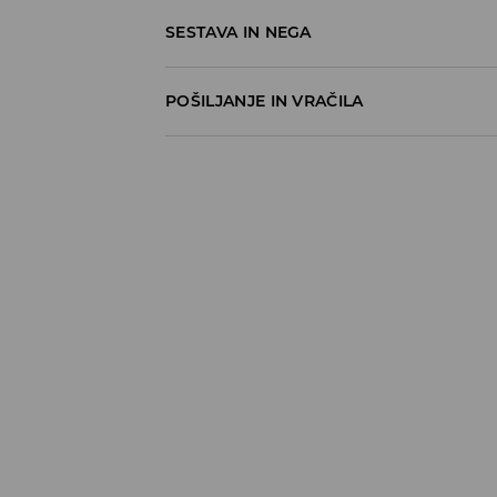
SESTAVA IN NEGA
93% VISKOZA, 7% POLIESTER
POŠILJANJE IN VRAČILA
Pravila pošiljanja
Prevzem v trgovini
(5–7 delovnih dni)
Brezplačno
DPD Pickup Point
(5–7 delovnih dni)
3,99 EUR
DPD na izbran naslov
(5–7 delovnih dni)
4,99 EUR
DPD na izbran naslov – Plačilo po povzetj
5,99 EUR
⟶
Načini dostave
Pravila vračil