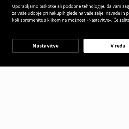
Uporabljamo piškotke ali podobne tehnologije, da vam zago
za vaše udobje pri nakupih glede na vaše želje, navade in
koli spremenite s klikom na možnost »Nastavitve«. Če želi
Nastavitve
V redu
Tudi druge stranke so i