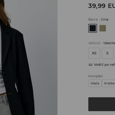
39,99
E
Barva
-
črna
Velikost
-
Izberit
XS
S
Vodič po vel
Kompleti
Hlače
Kratke