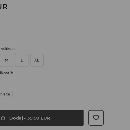
UR
e velikost
M
L
XL
ikostih
 hlače
Dodaj
-
39,99
EUR