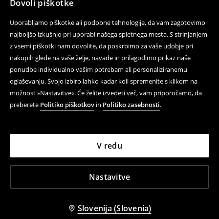
Dovoli piškotke
Uporabljamo piškotke ali podobne tehnologije, da vam zagotovimo
najboljšo izkušnjo pri uporabi našega spletnega mesta. S strinjanjem
z vsemi piškotki nam dovolite, da poskrbimo za vaše udobje pri
nakupih glede na vaše želje, navade in prilagodimo prikaz naše
ponudbe individualno vašim potrebam ali personaliziranemu
oglaševanju. Svojo izbiro lahko kadar koli spremenite s klikom na
možnost »Nastavitve«. Če želite izvedeti več, vam priporočamo, da
preberete
Politiko piškotkov
in
Politiko zasebnosti
.
V redu
Nastavitve
Slovenija (Slovenia)