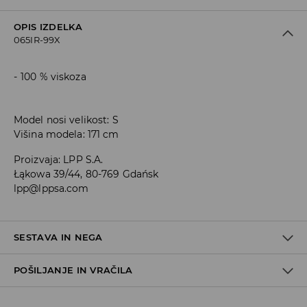
OPIS IZDELKA
065IR-99X
100 % viskoza
Model nosi velikost: S
Višina modela: 171 cm
Proizvaja
:
LPP S.A.
Łąkowa 39/44, 80-769 Gdańsk
lpp@lppsa.com
SESTAVA IN NEGA
POŠILJANJE IN VRAČILA
100% VISKOZA