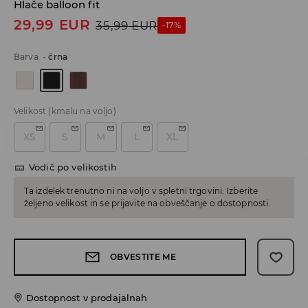
Hlače balloon fit
29,99
EUR
35,99
EUR
-17%
Barva
-
črna
Velikost
(kmalu na voljo)
XS
S
M
L
XL
Vodič po velikostih
Ta izdelek trenutno ni na voljo v spletni trgovini. Izberite
željeno velikost in se prijavite na obveščanje o dostopnosti.
OBVESTITE ME
Dostopnost v prodajalnah