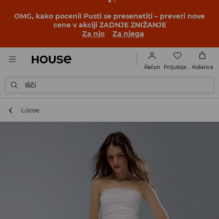
BACK TO SCHOOL
📒
Najboljše zgodbe se začnejo še
pred prvim šolskim zvoncem. Začni šolsko leto v novem
outfitu!
Za njo
Za njega
Priljubljene
Račun
Košarica
Išči
Loose