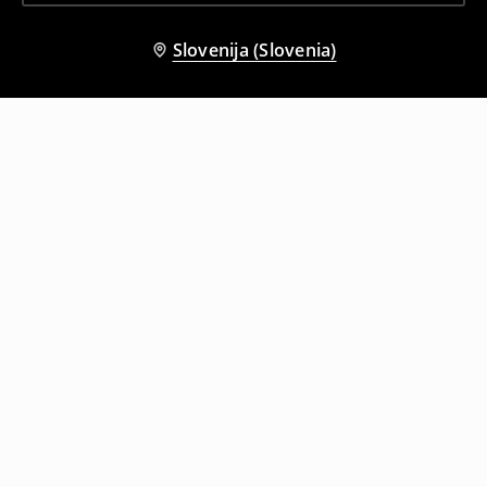
Slovenija (Slovenia)
Tudi druge stranke so izbrale