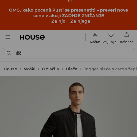
OMG, kako poceni! Pusti se presenetiti – preveri nove
cene v akciji ZADNJE ZNIŽANJE
Za njo
Za njega
Priljubljene
Račun
Košarica
Išči
House
Moški
Oblačila
Hlače
Jogger hlače s cargo žepi