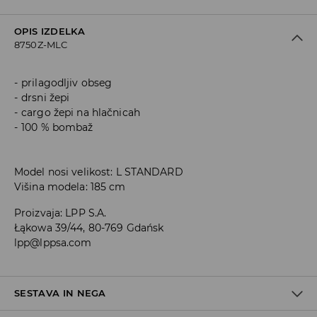
OPIS IZDELKA
8750Z-MLC
prilagodljiv obseg
drsni žepi
cargo žepi na hlačnicah
100 % bombaž
Model nosi velikost: L STANDARD
Višina modela: 185 cm
Proizvaja
:
LPP S.A.
Łąkowa 39/44, 80-769 Gdańsk
lpp@lppsa.com
SESTAVA IN NEGA