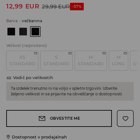
12,99
EUR
29,99
EUR
-57%
Barva
-
večbarvna
Velikost
(razprodano)
XS
S
M
M
STANDARD
STANDARD
STANDARD
LONG
ST
Vodič po velikostih
Ta izdelek trenutno ni na voljo v spletni trgovini. Izberite
željeno velikost in se prijavite na obveščanje o dostopnosti.
OBVESTITE ME
Dostopnost v prodajalnah