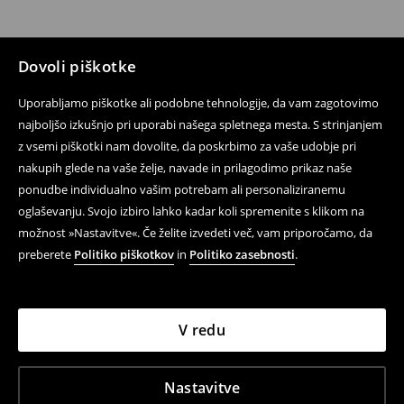
Dovoli piškotke
Uporabljamo piškotke ali podobne tehnologije, da vam zagotovimo
najboljšo izkušnjo pri uporabi našega spletnega mesta. S strinjanjem
z vsemi piškotki nam dovolite, da poskrbimo za vaše udobje pri
nakupih glede na vaše želje, navade in prilagodimo prikaz naše
ponudbe individualno vašim potrebam ali personaliziranemu
oglaševanju. Svojo izbiro lahko kadar koli spremenite s klikom na
možnost »Nastavitve«. Če želite izvedeti več, vam priporočamo, da
preberete
Politiko piškotkov
in
Politiko zasebnosti
.
V redu
Nastavitve