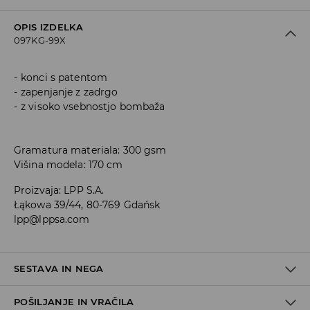
OPIS IZDELKA
097KG-99X
konci s patentom
zapenjanje z zadrgo
z visoko vsebnostjo bombaža
Gramatura materiala: 300 gsm
Višina modela: 170 cm
Proizvaja
:
LPP S.A.
Łąkowa 39/44, 80-769 Gdańsk
lpp@lppsa.com
SESTAVA IN NEGA
POŠILJANJE IN VRAČILA
60% BOMBAŽ, 40% POLIESTER