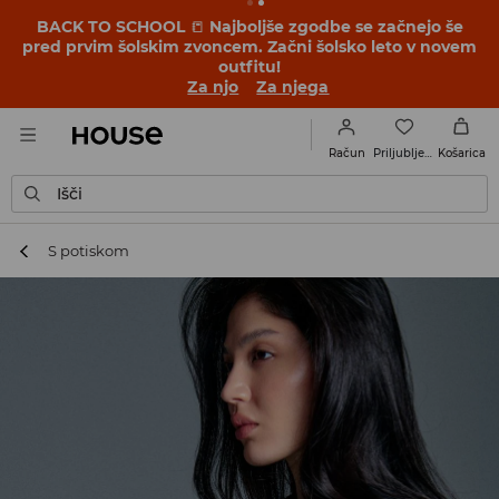
BACK TO SCHOOL
📒
Najboljše zgodbe se začnejo še
pred prvim šolskim zvoncem. Začni šolsko leto v novem
outfitu!
Za njo
Za njega
Priljubljene
Račun
Košarica
Išči
S potiskom