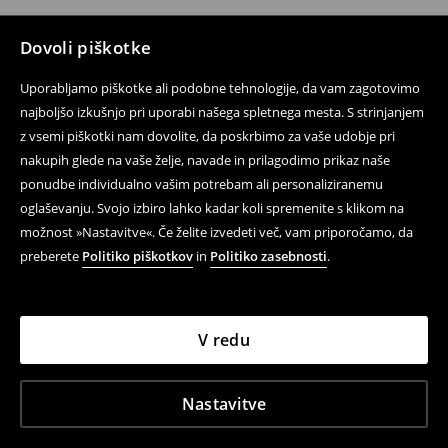
Dovoli piškotke
Uporabljamo piškotke ali podobne tehnologije, da vam zagotovimo
najboljšo izkušnjo pri uporabi našega spletnega mesta. S strinjanjem
z vsemi piškotki nam dovolite, da poskrbimo za vaše udobje pri
nakupih glede na vaše želje, navade in prilagodimo prikaz naše
ponudbe individualno vašim potrebam ali personaliziranemu
oglaševanju. Svojo izbiro lahko kadar koli spremenite s klikom na
možnost »Nastavitve«. Če želite izvedeti več, vam priporočamo, da
preberete
Politiko piškotkov
in
Politiko zasebnosti
.
V redu
Nastavitve