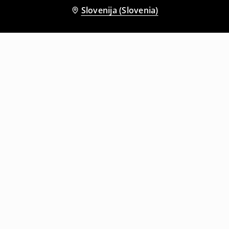
Slovenija (Slovenia)
Tudi druge stranke so izbrale
Športne jogger hlače
Športne hlače s širokimi hlačnicami