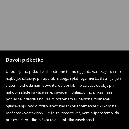
Dovoli piškotke
Uporabljamo piškotke ali podobne tehnologije, da vam zagotovimo
najboljšo izkušnjo pri uporabi našega spletnega mesta. S strinjanjem
z vsemi piškotki nam dovolite, da poskrbimo za vaše udobje pri
nakupih glede na vaše želje, navade in prilagodimo prikaz naše
ponudbe individualno vašim potrebam ali personaliziranemu
oglaševanju. Svojo izbiro lahko kadar koli spremenite s klikom na
možnost »Nastavitve«. Če želite izvedeti več, vam priporočamo, da
preberete
Politiko piškotkov
in
Politiko zasebnosti
.