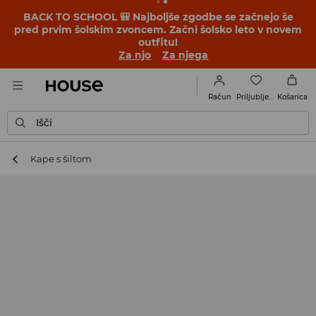
BACK TO SCHOOL 🎒 Najboljše zgodbe se začnejo še
pred prvim šolskim zvoncem. Začni šolsko leto v novem
outfitu!
Za njo
Za njega
Priljubljene
Račun
Košarica
Išči
Kape s šiltom