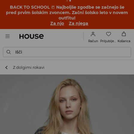
BACK TO SCHOOL
📒
Najboljše zgodbe se začnejo še
pred prvim šolskim zvoncem. Začni šolsko leto v novem
outfitu!
Za njo
Za njega
Priljubljene
Račun
Košarica
Išči
Z dolgimi rokavi