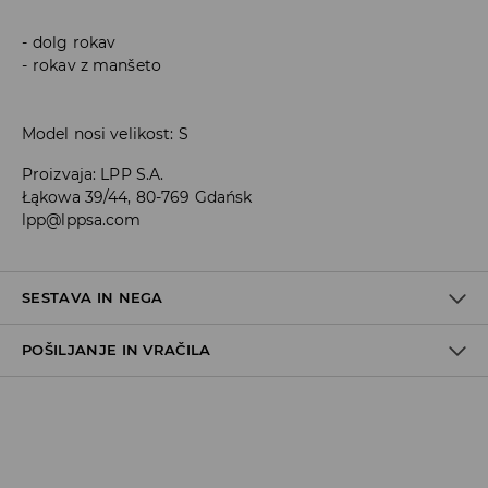
dolg rokav
rokav z manšeto
Model nosi velikost: S
Proizvaja
:
LPP S.A.
Łąkowa 39/44, 80-769 Gdańsk
lpp@lppsa.com
SESTAVA IN NEGA
POŠILJANJE IN VRAČILA
59% BOMBAŽ, 40% POLIESTER, 1% ELASTAN
Pravila pošiljanja
Prevzem v trgovini
(5–7 delovnih dni)
Brezplačno