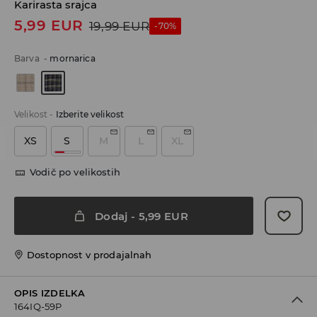
Karirasta srajca
5,99
EUR
19,99
EUR
-70%
Barva
-
mornarica
Velikost
-
Izberite velikost
XS
S
M
L
XL
Vodič po velikostih
Dodaj
-
5,99
EUR
Dostopnost v prodajalnah
OPIS IZDELKA
164IQ-59P