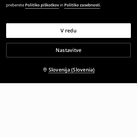
preberete
Politiko piškotkov
in
Politiko zasebnosti
.
V redu
Nastavitve
Slovenija (Slovenia)