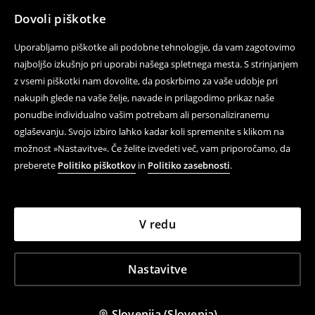
Dovoli piškotke
Uporabljamo piškotke ali podobne tehnologije, da vam zagotovimo
najboljšo izkušnjo pri uporabi našega spletnega mesta. S strinjanjem
z vsemi piškotki nam dovolite, da poskrbimo za vaše udobje pri
nakupih glede na vaše želje, navade in prilagodimo prikaz naše
ponudbe individualno vašim potrebam ali personaliziranemu
oglaševanju. Svojo izbiro lahko kadar koli spremenite s klikom na
možnost »Nastavitve«. Če želite izvedeti več, vam priporočamo, da
preberete
Politiko piškotkov
in
Politiko zasebnosti
.
V redu
Nastavitve
Slovenija (Slovenia)