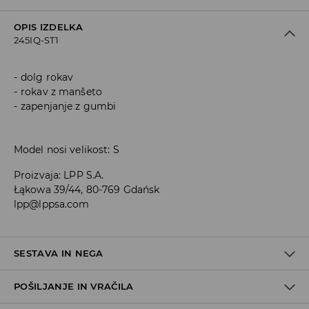
OPIS IZDELKA
245IQ-ST1
dolg rokav
rokav z manšeto
zapenjanje z gumbi
Model nosi velikost: S
Proizvaja
:
LPP S.A.
Łąkowa 39/44, 80-769 Gdańsk
lpp@lppsa.com
SESTAVA IN NEGA
POŠILJANJE IN VRAČILA
N/A