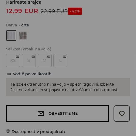
Karirasta srajca
12,99
EUR
22,99
EUR
-43%
Barva
-
črte
Velikost
(kmalu na voljo)
XS
S
M
L
Vodič po velikostih
Ta izdelek trenutno ni na voljo v spletni trgovini. Izberite
željeno velikost in se prijavite na obveščanje o dostopnosti.
OBVESTITE ME
Dostopnost v prodajalnah