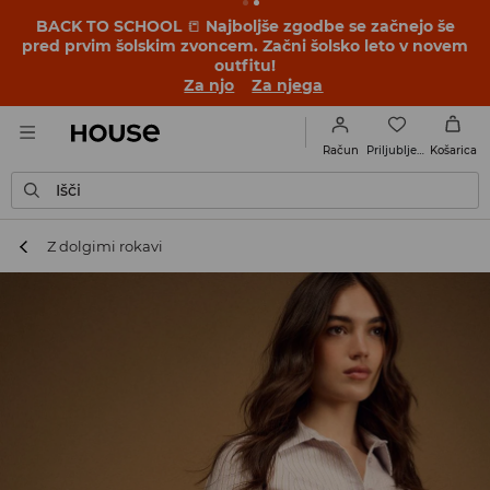
BACK TO SCHOOL
📒
Najboljše zgodbe se začnejo še
pred prvim šolskim zvoncem. Začni šolsko leto v novem
outfitu!
Za njo
Za njega
Priljubljene
Račun
Košarica
Išči
Z dolgimi rokavi