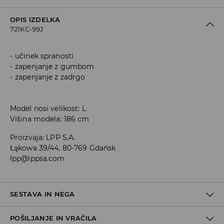
OPIS IZDELKA
721KC-99J
učinek spranosti
zapenjanje z gumbom
zapenjanje z zadrgo
Model nosi velikost: L
Višina modela: 186 cm
Proizvaja
:
LPP S.A.
Łąkowa 39/44, 80-769 Gdańsk
lpp@lppsa.com
SESTAVA IN NEGA
POŠILJANJE IN VRAČILA
100% BOMBAŽ