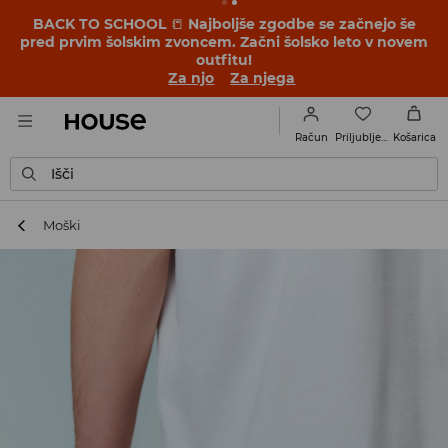
BACK TO SCHOOL
📒
Najboljše zgodbe se začnejo še
pred prvim šolskim zvoncem. Začni šolsko leto v novem
outfitu!
Za njo
Za njega
Priljubljene
Račun
Košarica
Išči
Moški