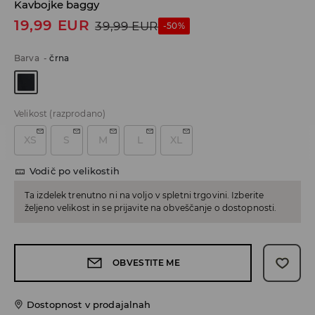
Kavbojke baggy
19,99
EUR
39,99
EUR
-50%
Barva
-
črna
Velikost
(razprodano)
XS
S
M
L
XL
Vodič po velikostih
Ta izdelek trenutno ni na voljo v spletni trgovini. Izberite
željeno velikost in se prijavite na obveščanje o dostopnosti.
OBVESTITE ME
Dostopnost v prodajalnah