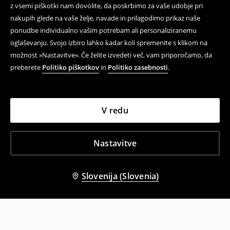
z vsemi piškotki nam dovolite, da poskrbimo za vaše udobje pri
nakupih glede na vaše želje, navade in prilagodimo prikaz naše
ponudbe individualno vašim potrebam ali personaliziranemu
oglaševanju. Svojo izbiro lahko kadar koli spremenite s klikom na
možnost »Nastavitve«. Če želite izvedeti več, vam priporočamo, da
preberete
Politiko piškotkov
in
Politiko zasebnosti
.
V redu
Nastavitve
Slovenija (Slovenia)