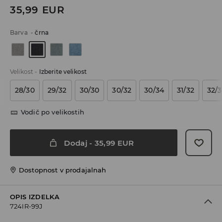
35,99
EUR
Barva
-
črna
Velikost
-
Izberite velikost
28/30
29/32
30/30
30/32
30/34
31/32
32/
Vodič po velikostih
Dodaj
-
35,99
EUR
Dostopnost v prodajalnah
OPIS IZDELKA
724IR-99J