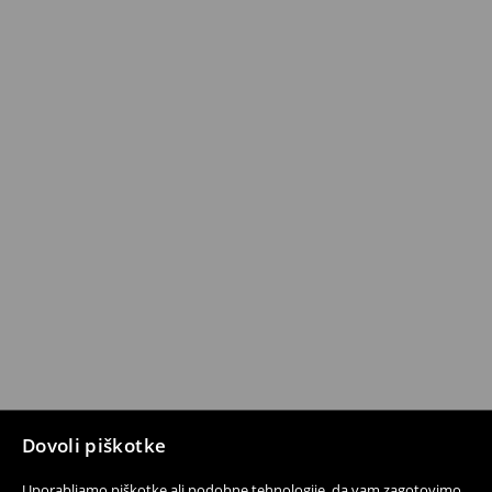
Dovoli piškotke
Uporabljamo piškotke ali podobne tehnologije, da vam zagotovimo