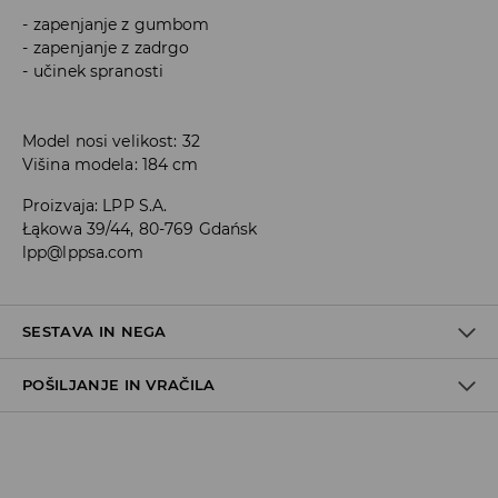
zapenjanje z gumbom
zapenjanje z zadrgo
učinek spranosti
Model nosi velikost: 32
Višina modela: 184 cm
Proizvaja
:
LPP S.A.
Łąkowa 39/44, 80-769 Gdańsk
lpp@lppsa.com
SESTAVA IN NEGA
POŠILJANJE IN VRAČILA
Pravila pošiljanja
Prevzem v trgovini
(5–7 delovnih dni)