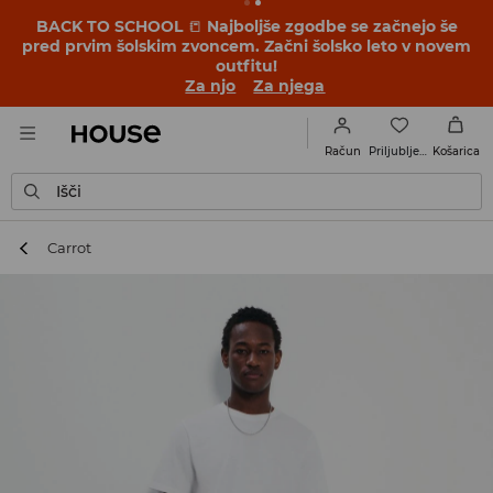
BACK TO SCHOOL
📒
Najboljše zgodbe se začnejo še
pred prvim šolskim zvoncem. Začni šolsko leto v novem
outfitu!
Za njo
Za njega
Priljubljene
Račun
Košarica
Išči
Carrot