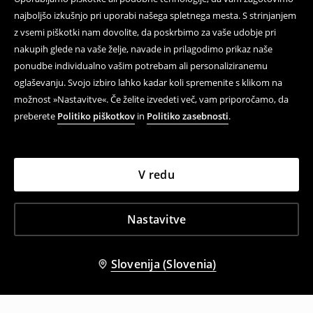
najboljšo izkušnjo pri uporabi našega spletnega mesta. S strinjanjem
z vsemi piškotki nam dovolite, da poskrbimo za vaše udobje pri
nakupih glede na vaše želje, navade in prilagodimo prikaz naše
ponudbe individualno vašim potrebam ali personaliziranemu
oglaševanju. Svojo izbiro lahko kadar koli spremenite s klikom na
možnost »Nastavitve«. Če želite izvedeti več, vam priporočamo, da
preberete
Politiko piškotkov
in
Politiko zasebnosti
.
V redu
Nastavitve
Slovenija (Slovenia)