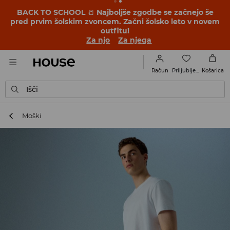
BACK TO SCHOOL
📒
Najboljše zgodbe se začnejo še
pred prvim šolskim zvoncem. Začni šolsko leto v novem
outfitu!
Za njo
Za njega
Priljubljene
Račun
Košarica
Išči
Moški