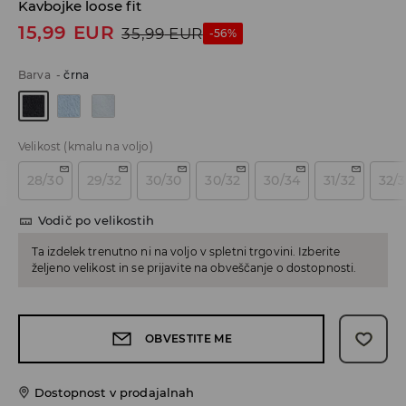
Kavbojke loose fit
15,99
EUR
35,99
EUR
-56%
Barva
-
črna
Velikost
(kmalu na voljo)
28/30
29/32
30/30
30/32
30/34
31/32
32/
Vodič po velikostih
Ta izdelek trenutno ni na voljo v spletni trgovini. Izberite
željeno velikost in se prijavite na obveščanje o dostopnosti.
OBVESTITE ME
Dostopnost v prodajalnah