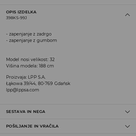
OPIS IZDELKA
398KS-99J
zapenjanje z zadrgo
zapenjanje z gumbom
Model nosi velikost: 32
Višina modela: 188 cm
Proizvaja
:
LPP S.A.
Łąkowa 39/44, 80-769 Gdańsk
lpp@lppsa.com
SESTAVA IN NEGA
POŠILJANJE IN VRAČILA