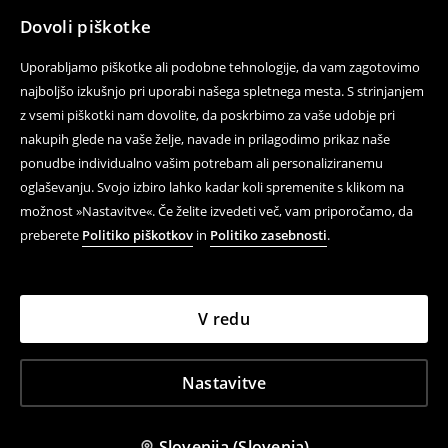
Dovoli piškotke
Uporabljamo piškotke ali podobne tehnologije, da vam zagotovimo
najboljšo izkušnjo pri uporabi našega spletnega mesta. S strinjanjem
z vsemi piškotki nam dovolite, da poskrbimo za vaše udobje pri
nakupih glede na vaše želje, navade in prilagodimo prikaz naše
ponudbe individualno vašim potrebam ali personaliziranemu
oglaševanju. Svojo izbiro lahko kadar koli spremenite s klikom na
možnost »Nastavitve«. Če želite izvedeti več, vam priporočamo, da
preberete
Politiko piškotkov
in
Politiko zasebnosti
.
V redu
Nastavitve
Slovenija (Slovenia)