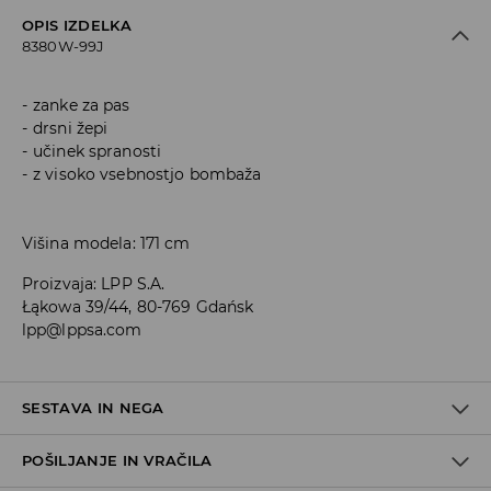
OPIS IZDELKA
8380W-99J
zanke za pas
drsni žepi
učinek spranosti
z visoko vsebnostjo bombaža
Višina modela: 171 cm
Proizvaja
:
LPP S.A.
Łąkowa 39/44, 80-769 Gdańsk
lpp@lppsa.com
SESTAVA IN NEGA
POŠILJANJE IN VRAČILA
Material I
:
83% BOMBAŽ, 15% POLIESTER, 2% ELASTAN