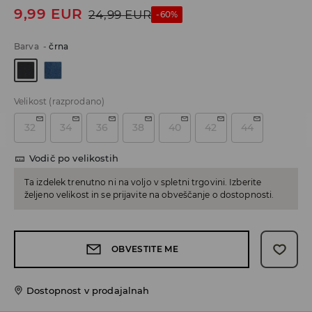
9,99
EUR
24,99
EUR
-60%
Barva
-
črna
Velikost
(razprodano)
32
34
36
38
40
42
44
Vodič po velikostih
Ta izdelek trenutno ni na voljo v spletni trgovini. Izberite
željeno velikost in se prijavite na obveščanje o dostopnosti.
OBVESTITE ME
Dostopnost v prodajalnah