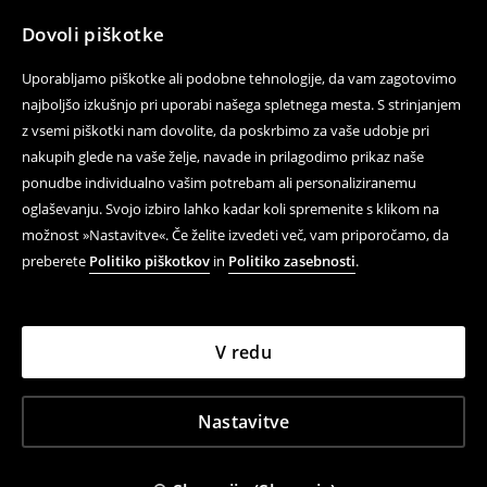
Dovoli piškotke
Uporabljamo piškotke ali podobne tehnologije, da vam zagotovimo
najboljšo izkušnjo pri uporabi našega spletnega mesta. S strinjanjem
z vsemi piškotki nam dovolite, da poskrbimo za vaše udobje pri
nakupih glede na vaše želje, navade in prilagodimo prikaz naše
ponudbe individualno vašim potrebam ali personaliziranemu
oglaševanju. Svojo izbiro lahko kadar koli spremenite s klikom na
možnost »Nastavitve«. Če želite izvedeti več, vam priporočamo, da
preberete
Politiko piškotkov
in
Politiko zasebnosti
.
V redu
Nastavitve