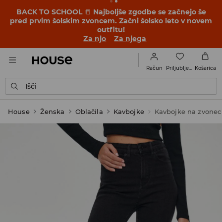
BACK TO SCHOOL
📒
Najboljše zgodbe se začnejo še
pred prvim šolskim zvoncem. Začni šolsko leto v novem
outfitu!
Za njo
Za njega
Priljubljene
Račun
Košarica
Išči
House
Ženska
Oblačila
Kavbojke
Kavbojke na zvonec