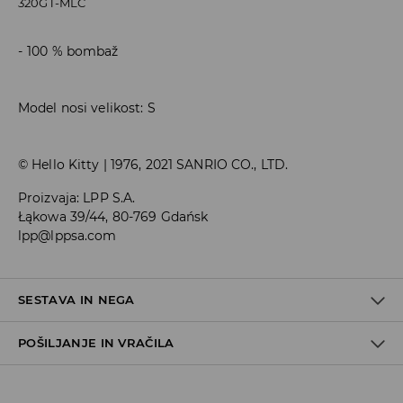
320GT-MLC
100 % bombaž
Model nosi velikost: S
© Hello Kitty | 1976, 2021 SANRIO CO., LTD.
Proizvaja
:
LPP S.A.
Łąkowa 39/44, 80-769 Gdańsk
lpp@lppsa.com
SESTAVA IN NEGA
POŠILJANJE IN VRAČILA
95% BOMBAŽ, 5% ELASTAN
Pravila pošiljanja