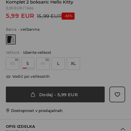
Komplet 2 boksaric Hello Kitty
3,00 EUR
/
1 kos
5,99
EUR
15,99
EUR
-63%
Barva
-
večbarvna
Velikost
-
Izberite velikost
XS
S
M
L
XL
Vodič po velikostih
Dodaj
-
5,99
EUR
Dostopnost v prodajalnah
OPIS IZDELKA