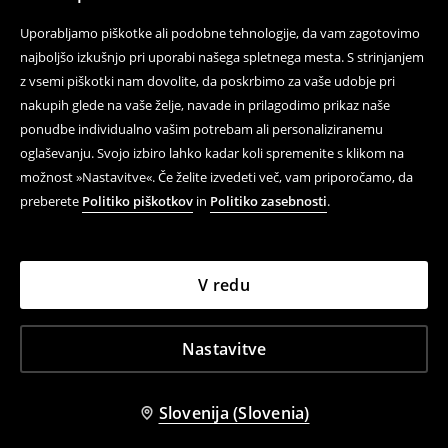
Uporabljamo piškotke ali podobne tehnologije, da vam zagotovimo
najboljšo izkušnjo pri uporabi našega spletnega mesta. S strinjanjem
z vsemi piškotki nam dovolite, da poskrbimo za vaše udobje pri
nakupih glede na vaše želje, navade in prilagodimo prikaz naše
ponudbe individualno vašim potrebam ali personaliziranemu
oglaševanju. Svojo izbiro lahko kadar koli spremenite s klikom na
možnost »Nastavitve«. Če želite izvedeti več, vam priporočamo, da
preberete
Politiko piškotkov
in
Politiko zasebnosti
.
V redu
Nastavitve
Slovenija (Slovenia)