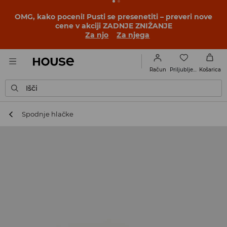
OMG, kako poceni! Pusti se presenetiti – preveri nove
cene v akciji ZADNJE ZNIŽANJE
Za njo
Za njega
Priljubljene
Račun
Košarica
Išči
Spodnje hlačke