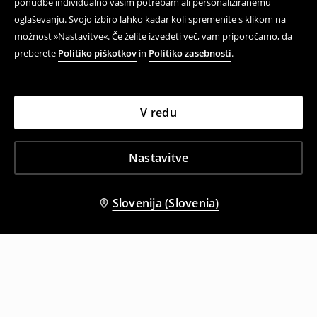
ponudbe individualno vašim potrebam ali personaliziranemu
oglaševanju. Svojo izbiro lahko kadar koli spremenite s klikom na
možnost »Nastavitve«. Če želite izvedeti več, vam priporočamo, da
preberete
Politiko piškotkov
in
Politiko zasebnosti
.
V redu
Nastavitve
Slovenija (Slovenia)