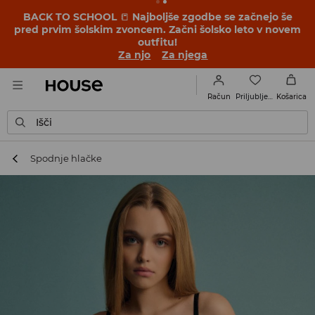
BACK TO SCHOOL
📒
Najboljše zgodbe se začnejo še
pred prvim šolskim zvoncem. Začni šolsko leto v novem
outfitu!
Za njo
Za njega
Priljubljene
Račun
Košarica
Išči
Spodnje hlačke