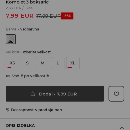
Komplet 3 boksaric
2,66 EUR
/
1 kos
7,99
EUR
17,99
EUR
-56%
Barva
-
večbarvna
Velikost
-
Izberite velikost
XS
S
M
L
XL
Vodič po velikostih
Dodaj
-
7,99
EUR
Dostopnost v prodajalnah
OPIS IZDELKA