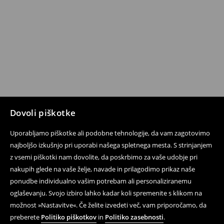
Dovoli piškotke
Uporabljamo piškotke ali podobne tehnologije, da vam zagotovimo
najboljšo izkušnjo pri uporabi našega spletnega mesta. S strinjanjem
z vsemi piškotki nam dovolite, da poskrbimo za vaše udobje pri
nakupih glede na vaše želje, navade in prilagodimo prikaz naše
ponudbe individualno vašim potrebam ali personaliziranemu
oglaševanju. Svojo izbiro lahko kadar koli spremenite s klikom na
možnost »Nastavitve«. Če želite izvedeti več, vam priporočamo, da
preberete
Politiko piškotkov
in
Politiko zasebnosti
.