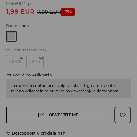
0,66 EUR
/
1 par
1,99
EUR
7,99
EUR
-75%
Barva
-
bela
Velikost
(razprodano)
36-38
39-41
Vodič po velikostih
Ta izdelek trenutno ni na voljo v spletni trgovini. Izberite
željeno velikost in se prijavite na obveščanje o dostopnosti.
OBVESTITE ME
Dostopnost v prodajalnah