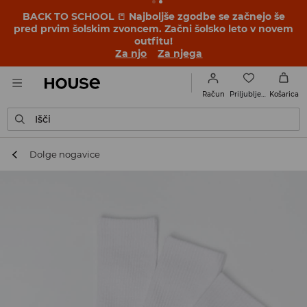
BACK TO SCHOOL
📒
Najboljše zgodbe se začnejo še
pred prvim šolskim zvoncem. Začni šolsko leto v novem
outfitu!
Za njo
Za njega
Priljubljene
Račun
Košarica
Išči
Dolge nogavice