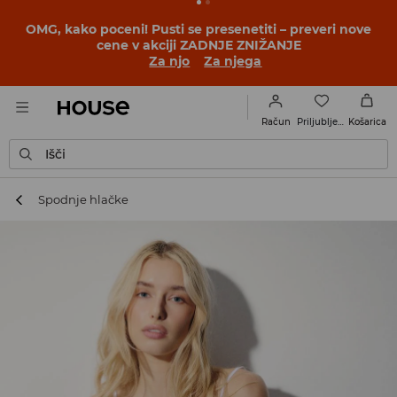
BACK TO SCHOOL
📒
Najboljše zgodbe se začnejo še
pred prvim šolskim zvoncem. Začni šolsko leto v novem
outfitu!
Za njo
Za njega
Priljubljene
Račun
Košarica
Išči
Spodnje hlačke