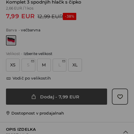
Komplet 3 spodnjih hlačk s čipko
2,66 EUR
/
1 kos
7,99
EUR
12,99
EUR
-38%
Barva
-
večbarvna
Velikost
-
Izberite velikost
XS
S
M
L
XL
Vodič po velikostih
Dodaj
-
7,99
EUR
Dostopnost v prodajalnah
OPIS IZDELKA