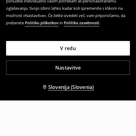
ponudbe individualno vašim potrebam ali personaliziranemu
oglaševanju. Svojo izbiro lahko kadar koli spremenite s klikom na
možnost »Nastavitve«. Če želite izvedeti več, vam priporočamo, da
preberete
Politiko piškotkov
in
Politiko zasebnosti
.
V redu
Nastavitve
Slovenija (Slovenia)