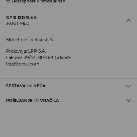
Dostopnost v prodajalnah
OPIS IZDELKA
303GT-MLC
Model nosi velikost: S
Proizvaja
:
LPP S.A.
Łąkowa 39/44, 80-769 Gdańsk
lpp@lppsa.com
SESTAVA IN NEGA
POŠILJANJE IN VRAČILA
95% BOMBAŽ, 5% ELASTAN
Pravila pošiljanja
Prevzem v trgovini
(5–7 delovnih dni)