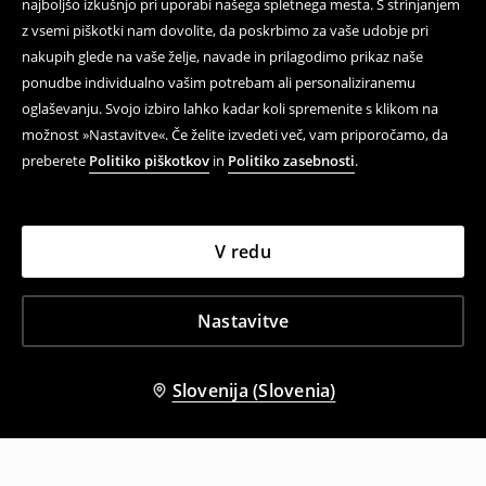
najboljšo izkušnjo pri uporabi našega spletnega mesta. S strinjanjem
z vsemi piškotki nam dovolite, da poskrbimo za vaše udobje pri
nakupih glede na vaše želje, navade in prilagodimo prikaz naše
ponudbe individualno vašim potrebam ali personaliziranemu
oglaševanju. Svojo izbiro lahko kadar koli spremenite s klikom na
možnost »Nastavitve«. Če želite izvedeti več, vam priporočamo, da
preberete
Politiko piškotkov
in
Politiko zasebnosti
.
V redu
Nastavitve
Slovenija (Slovenia)