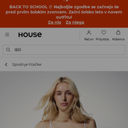
BACK TO SCHOOL
📒
Najboljše zgodbe se začnejo še
pred prvim šolskim zvoncem. Začni šolsko leto v novem
outfitu!
Za njo
Za njega
Priljubljene
Račun
Košarica
Išči
Spodnje hlačke