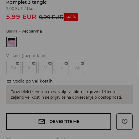
Komplet 3 tangic
2,00 EUR
/
1 kos
5,99
EUR
9,99
EUR
-40%
Barva
-
večbarvna
Velikost
(razprodano)
XS
S
M
L
XL
Vodič po velikostih
Ta izdelek trenutno ni na voljo v spletni trgovini. Izberite
željeno velikost in se prijavite na obveščanje o dostopnosti.
OBVESTITE ME