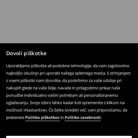
Dovoli piškotke
Uporabljamo piškotke ali podobne tehnologije, da vam zagotovimo
najboljšo izkušnjo pri uporabi našega spletnega mesta. S strinjanjem
z vsemi piškotki nam dovolite, da poskrbimo za vaše udobje pri
nakupih glede na vaše želje, navade in prilagodimo prikaz naše
ponudbe individualno vašim potrebam ali personaliziranemu
oglaševanju. Svojo izbiro lahko kadar koli spremenite s klikom na
možnost »Nastavitve«. Če želite izvedeti več, vam priporočamo, da
preberete
Politiko piškotkov
in
Politiko zasebnosti
.