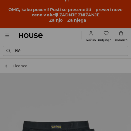
BACK TO SCHOOL
📒
Najboljše zgodbe se začnejo še
pred prvim šolskim zvoncem. Začni šolsko leto v novem
outfitu!
Za njo
Za njega
Priljubljene
Račun
Košarica
Išči
Licence