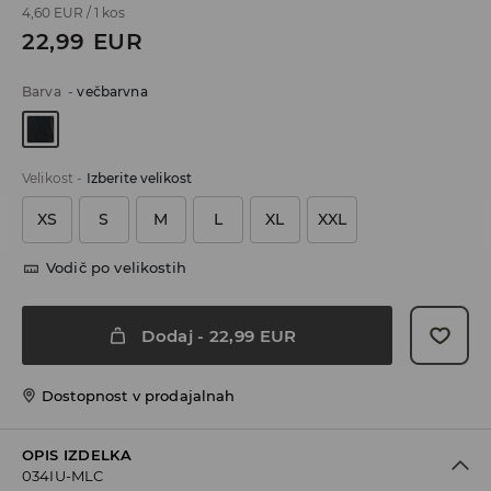
4,60 EUR
/
1 kos
22,99
EUR
Barva
-
večbarvna
Velikost
-
Izberite velikost
XS
S
M
L
XL
XXL
Vodič po velikostih
Dodaj
-
22,99
EUR
Dostopnost v prodajalnah
OPIS IZDELKA
034IU-MLC