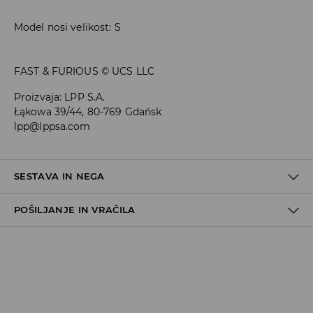
Model nosi velikost: S
FAST & FURIOUS © UCS LLC
Proizvaja
:
LPP S.A.
Łąkowa 39/44, 80-769 Gdańsk
lpp@lppsa.com
SESTAVA IN NEGA
POŠILJANJE IN VRAČILA
100% BOMBAŽ
Pravila pošiljanja
Prevzem v trgovini
(5–7 delovnih dni)
Brezplačno
DPD Pickup Point
(5–7 delovnih dni)