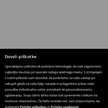
Dovoli piškotke
Uporabljamo piškotke ali podobne tehnologije, da vam zagotovimo
najboljšo izkušnjo pri uporabi našega spletnega mesta. S strinjanjem
z vsemi piškotki nam dovolite, da poskrbimo za vaše udobje pri
nakupih glede na vaše želje, navade in prilagodimo prikaz naše
ponudbe individualno vašim potrebam ali personaliziranemu
oglaševanju. Svojo izbiro lahko kadar koli spremenite s klikom na
možnost »Nastavitve«. Če želite izvedeti več, vam priporočamo, da
preberete
Politiko piškotkov
in
Politiko zasebnosti
.