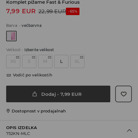
Komplet pižame Fast & Furious
7,99
EUR
22,99
EUR
-65%
Barva
-
večbarvna
Velikost
-
Izberite velikost
XS
S
M
L
XL
Vodič po velikostih
Dodaj
-
7,99
EUR
Dostopnost v prodajalnah
OPIS IZDELKA
752KN-MLC