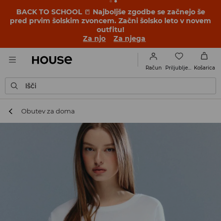
BACK TO SCHOOL
📒
Najboljše zgodbe se začnejo še
pred prvim šolskim zvoncem. Začni šolsko leto v novem
outfitu!
Za njo
Za njega
Priljubljene
Račun
Košarica
Išči
Obutev za doma