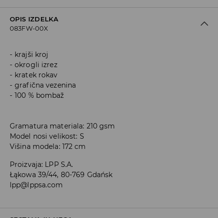
OPIS IZDELKA
083FW-00X
krajši kroj
okrogli izrez
kratek rokav
grafična vezenina
100 % bombaž
Gramatura materiala: 210 gsm
Model nosi velikost: S
Višina modela: 172 cm
Proizvaja
:
LPP S.A.
Łąkowa 39/44, 80-769 Gdańsk
lpp@lppsa.com