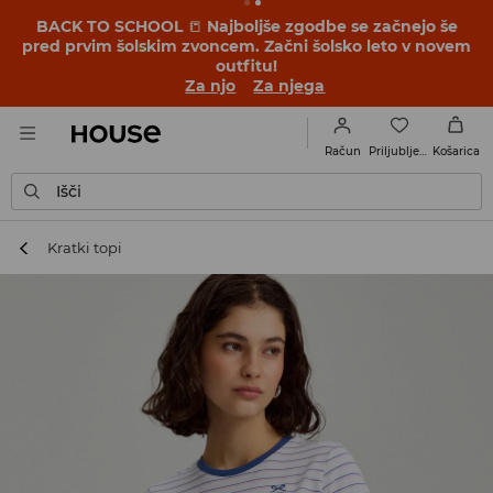
BACK TO SCHOOL
📒
Najboljše zgodbe se začnejo še
pred prvim šolskim zvoncem. Začni šolsko leto v novem
outfitu!
Za njo
Za njega
Priljubljene
Račun
Košarica
Išči
Kratki topi