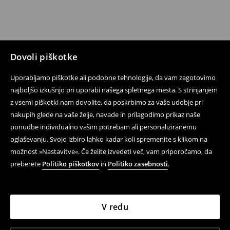
Dovoli piškotke
Uporabljamo piškotke ali podobne tehnologije, da vam zagotovimo
najboljšo izkušnjo pri uporabi našega spletnega mesta. S strinjanjem
z vsemi piškotki nam dovolite, da poskrbimo za vaše udobje pri
nakupih glede na vaše želje, navade in prilagodimo prikaz naše
ponudbe individualno vašim potrebam ali personaliziranemu
oglaševanju. Svojo izbiro lahko kadar koli spremenite s klikom na
možnost »Nastavitve«. Če želite izvedeti več, vam priporočamo, da
preberete
Politiko piškotkov
in
Politiko zasebnosti
.
V redu