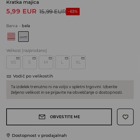
Kratka majica
5,99
EUR
15,99
EUR
-63%
Barva
-
bela
Velikost
(razprodano)
XS
S
M
L
XL
Vodič po velikostih
Ta izdelek trenutno ni na voljo v spletni trgovini. Izberite
željeno velikost in se prijavite na obveščanje o dostopnosti.
OBVESTITE ME
Dostopnost v prodajalnah