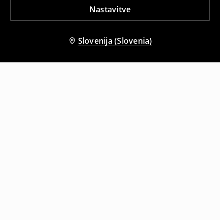
Nastavitve
Slovenija (Slovenia)
Tudi druge stranke so izbrale