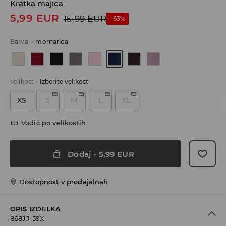
Kratka majica
5,99
EUR
15,99
EUR
-63%
Barva
-
mornarica
Velikost
-
Izberite velikost
XS
S
M
L
XL
Vodič po velikostih
Dodaj
-
5,99
EUR
Dostopnost v prodajalnah
OPIS IZDELKA
868JJ-59X