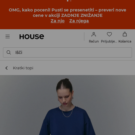
OMG, kako poceni! Pusti se presenetiti – preveri nove
cene v akciji ZADNJE ZNIŽANJE
Za njo
Za njega
Priljubljene
Račun
Košarica
Išči
Kratki topi