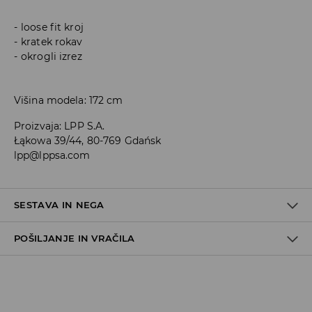
loose fit kroj
kratek rokav
okrogli izrez
Višina modela: 172 cm
Proizvaja
:
LPP S.A.
Łąkowa 39/44, 80-769 Gdańsk
lpp@lppsa.com
SESTAVA IN NEGA
POŠILJANJE IN VRAČILA
48% MODAL, 48% POLIESTER, 4% ELASTAN
Pravila pošiljanja
Prevzem v trgovini
(5–7 delovnih dni)