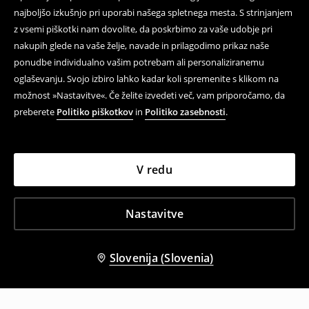
najboljšo izkušnjo pri uporabi našega spletnega mesta. S strinjanjem
z vsemi piškotki nam dovolite, da poskrbimo za vaše udobje pri
nakupih glede na vaše želje, navade in prilagodimo prikaz naše
ponudbe individualno vašim potrebam ali personaliziranemu
oglaševanju. Svojo izbiro lahko kadar koli spremenite s klikom na
možnost »Nastavitve«. Če želite izvedeti več, vam priporočamo, da
preberete
Politiko piškotkov
in
Politiko zasebnosti
.
V redu
Nastavitve
Slovenija (Slovenia)