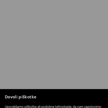
Dovoli piškotke
Uporabljamo piškotke ali podobne tehnologije, da vam zagotovimo