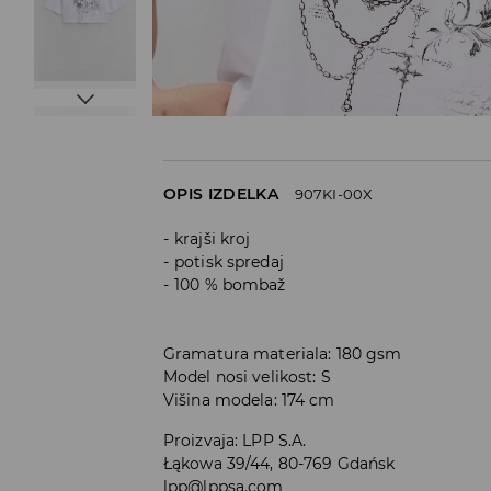
OPIS IZDELKA
907KI-00X
krajši kroj
potisk spredaj
100 % bombaž
Gramatura materiala: 180 gsm
Model nosi velikost: S
Višina modela: 174 cm
Proizvaja
:
LPP S.A.
Łąkowa 39/44, 80-769 Gdańsk
lpp@lppsa.com