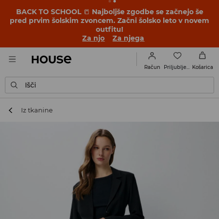
BACK TO SCHOOL
📒
Najboljše zgodbe se začnejo še
pred prvim šolskim zvoncem. Začni šolsko leto v novem
outfitu!
Za njo
Za njega
Priljubljene
Račun
Košarica
Išči
Iz tkanine