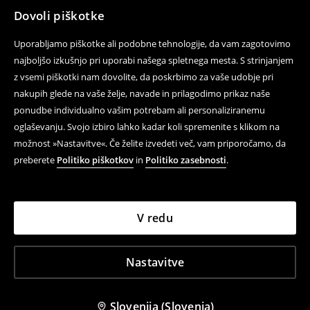
Dovoli piškotke
Uporabljamo piškotke ali podobne tehnologije, da vam zagotovimo
najboljšo izkušnjo pri uporabi našega spletnega mesta. S strinjanjem
z vsemi piškotki nam dovolite, da poskrbimo za vaše udobje pri
nakupih glede na vaše želje, navade in prilagodimo prikaz naše
ponudbe individualno vašim potrebam ali personaliziranemu
oglaševanju. Svojo izbiro lahko kadar koli spremenite s klikom na
možnost »Nastavitve«. Če želite izvedeti več, vam priporočamo, da
preberete
Politiko piškotkov
in
Politiko zasebnosti
.
V redu
Nastavitve
Slovenija (Slovenia)