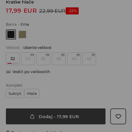
Kratke hlače
17,99
EUR
22,99
EUR
-22%
Barva
-
črna
Velikost
-
Izberite velikost
32
34
36
38
40
42
Vodič po velikostih
Kompleti
Suknjič
Hlače
Dodaj
-
17,99
EUR