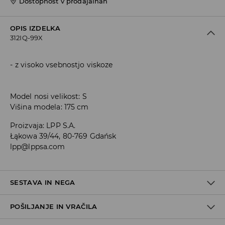
Dostopnost v prodajalnah
OPIS IZDELKA
312IQ-99X
z visoko vsebnostjo viskoze
Model nosi velikost: S
Višina modela: 175 cm
Proizvaja
:
LPP S.A.
Łąkowa 39/44, 80-769 Gdańsk
lpp@lppsa.com
SESTAVA IN NEGA
POŠILJANJE IN VRAČILA
N/A