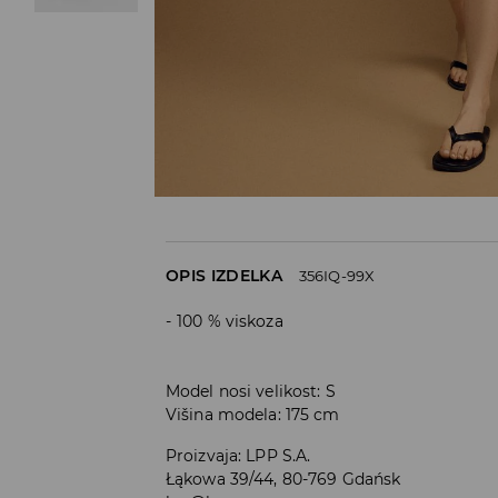
OPIS IZDELKA
356IQ-99X
100 % viskoza
Model nosi velikost: S
Višina modela: 175 cm
Proizvaja
:
LPP S.A.
Łąkowa 39/44, 80-769 Gdańsk