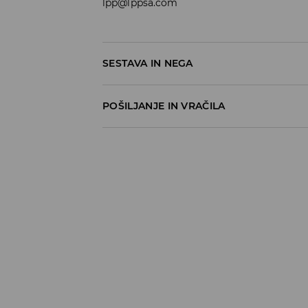
lpp@lppsa.com
SESTAVA IN NEGA
POŠILJANJE IN VRAČILA
Pravila pošiljanja
Prevzem v trgovini
(5–7 delovnih dni)
Brezplačno
DPD Pickup Point
(5–7 delovnih dni)
3,99 EUR
DPD na izbran naslov
(5–7 delovnih dni)
4,99 EUR
DPD na izbran naslov – Plačilo po povzetj
5,99 EUR
⟶
Načini dostave