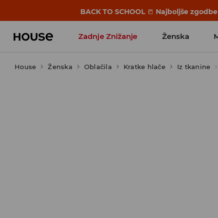
BACK TO SCHOOL
📒
Najboljše zgodbe 
Zadnje Znižanje
Ženska
House
Ženska
Favoriti vplivnežev
Oblačila
Kratke hlače
Iz tkanine