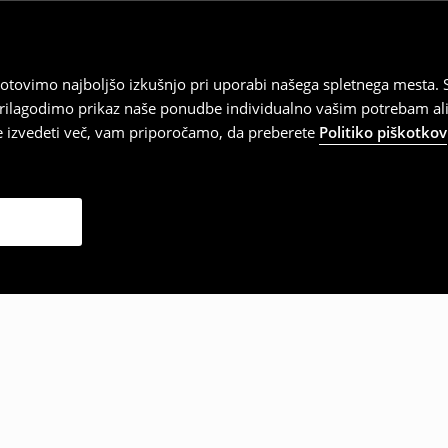
tovimo najboljšo izkušnjo pri uporabi našega spletnega mesta. S
 prilagodimo prikaz naše ponudbe individualno vašim potrebam ali
te izvedeti več, vam priporočamo, da preberete
Politiko piškotkov