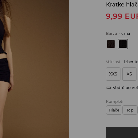
Kratke hla
9,99
EU
Barva
-
črna
Velikost
-
Izberit
XXS
XS
Vodič po vel
Kompleti
Hlače
Top