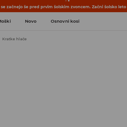
se začnejo še pred prvim šolskim zvoncem. Začni šolsko leto
Moški
Novo
Osnovni kosi
Kratke hlače