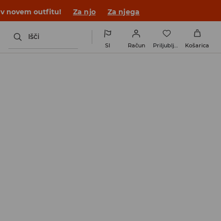
 v novem outfitu!
Za njo
Za njega
Išči
SI
Račun
Priljubljene
Košarica