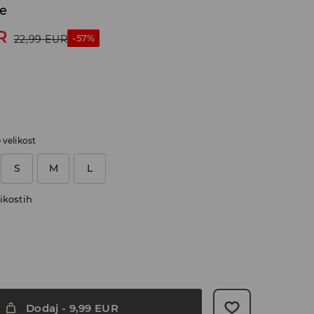
če
R
-57%
22,99
EUR
e velikost
S
M
L
ikostih
Dodaj
-
9,99
EUR