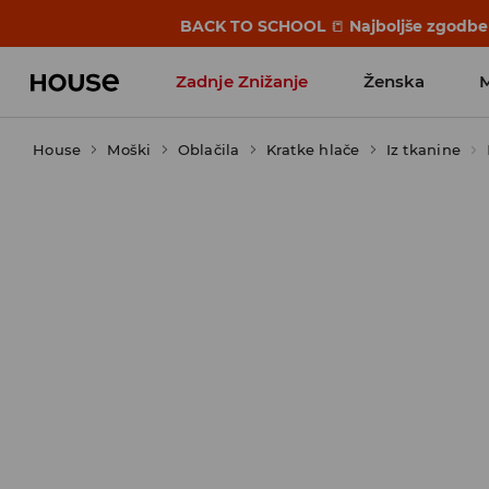
BACK TO SCHOOL
📒
Najboljše zgodbe 
Zadnje Znižanje
Ženska
House
Moški
Favoriti vplivnežev
Oblačila
Kratke hlače
Iz tkanine