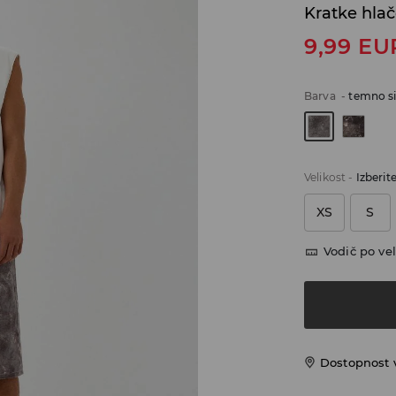
Kratke hla
9,99
EU
Barva
-
temno s
Velikost
-
Izberit
XS
S
Vodič po vel
Dostopnost 