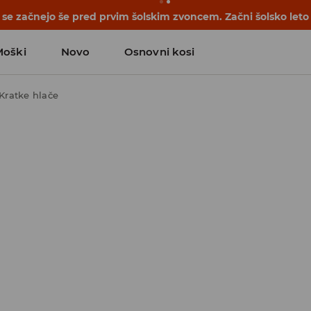
se začnejo še pred prvim šolskim zvoncem. Začni šolsko leto
Moški
Novo
Osnovni kosi
Kratke hlače