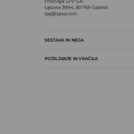
Proizvaja
:
LPP S.A.
Łąkowa 39/44, 80-769 Gdańsk
lpp@lppsa.com
SESTAVA IN NEGA
100% BOMBAŽ
POŠILJANJE IN VRAČILA
Pravila pošiljanja
Prevzem v trgovini
(5–7 delovnih dni)
Brezplačno
DPD Pickup Point
(5–7 delovnih dni)
3,99 EUR
DPD na izbran naslov
(5–7 delovnih dni)
4,99 EUR
DPD na izbran naslov – Plačilo po povzetj
5,99 EUR