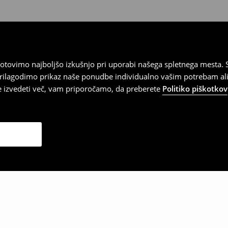
tovimo najboljšo izkušnjo pri uporabi našega spletnega mesta. S
 prilagodimo prikaz naše ponudbe individualno vašim potrebam ali
te izvedeti več, vam priporočamo, da preberete
Politiko piškotkov