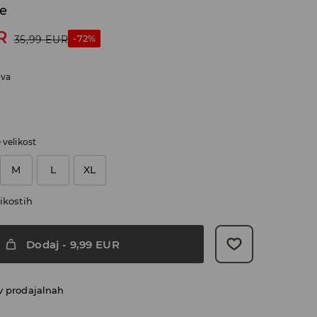
če
R
-72%
35,99
EUR
iva
e velikost
M
L
XL
ikostih
Dodaj
-
9,99
EUR
v prodajalnah