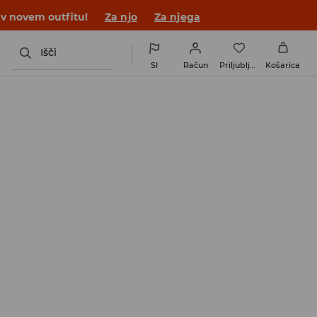
 v novem outfitu!
Za njo
Za njega
Išči
SI
Račun
Priljubljene
Košarica