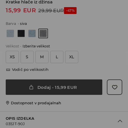
Kratke hlače iz džinsa
15,99
EUR
29,99
EUR
-47%
Barva
-
siva
Velikost
-
Izberite velikost
XS
S
M
L
XL
Vodič po velikostih
Dodaj
-
15,99
EUR
Dostopnost v prodajalnah
OPIS IZDELKA
035JT-90J