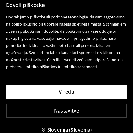
Dovoli piškotke
Uporabljamo piškotke ali podobne tehnologije, da vam zagotovimo
najboljšo izkušnjo pri uporabi našega spletnega mesta. S strinjanjem
z vsemi piškotki nam dovolite, da poskrbimo za vaše udobje pri
nakupih glede na vaše želje, navade in prilagodimo prikaz naše
ponudbe individualno vašim potrebam ali personaliziranemu
oglaševanju. Svojo izbiro lahko kadar koli spremenite s klikom na
možnost »Nastavitve«. Če želite izvedeti več, vam priporočamo, da
preberete
Politiko piškotkov
in
Politiko zasebnosti
.
V redu
Nastavitve
Slovenija (Slovenia)