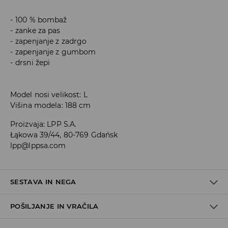
100 % bombaž
zanke za pas
zapenjanje z zadrgo
zapenjanje z gumbom
drsni žepi
Model nosi velikost: L
Višina modela: 188 cm
Proizvaja
:
LPP S.A.
Łąkowa 39/44, 80-769 Gdańsk
lpp@lppsa.com
SESTAVA IN NEGA
POŠILJANJE IN VRAČILA
100% BOMBAŽ