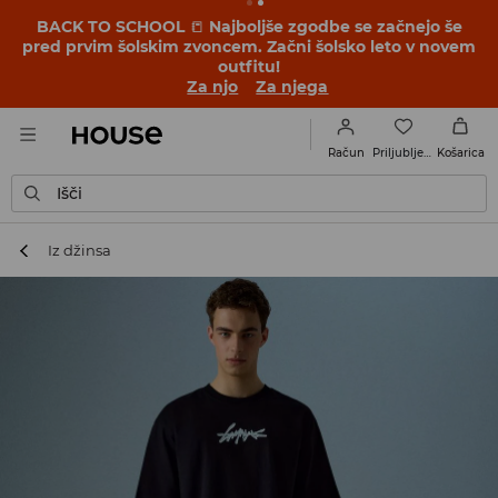
BACK TO SCHOOL
📒
Najboljše zgodbe se začnejo še
pred prvim šolskim zvoncem. Začni šolsko leto v novem
outfitu!
Za njo
Za njega
Priljubljene
Račun
Košarica
Išči
Iz džinsa