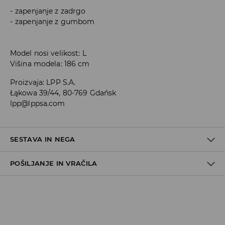
zapenjanje z zadrgo
zapenjanje z gumbom
Model nosi velikost: L
Višina modela: 186 cm
Proizvaja
:
LPP S.A.
Łąkowa 39/44, 80-769 Gdańsk
lpp@lppsa.com
SESTAVA IN NEGA
POŠILJANJE IN VRAČILA
100% BOMBAŽ
Pravila pošiljanja
Prevzem v trgovini
(5–7 delovnih dni)
Brezplačno