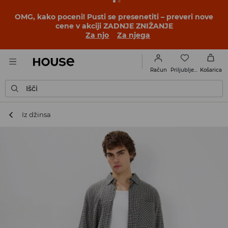
BACK TO SCHOOL
📒
Najboljše zgodbe se začnejo še
pred prvim šolskim zvoncem. Začni šolsko leto v novem
outfitu!
Za njo
Za njega
Priljubljene
Račun
Košarica
Išči
Iz džinsa