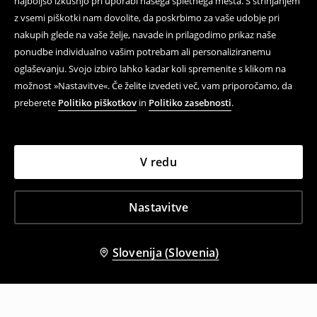
najboljšo izkušnjo pri uporabi našega spletnega mesta. S strinjanjem
z vsemi piškotki nam dovolite, da poskrbimo za vaše udobje pri
nakupih glede na vaše želje, navade in prilagodimo prikaz naše
ponudbe individualno vašim potrebam ali personaliziranemu
oglaševanju. Svojo izbiro lahko kadar koli spremenite s klikom na
možnost »Nastavitve«. Če želite izvedeti več, vam priporočamo, da
preberete
Politiko piškotkov
in
Politiko zasebnosti
.
V redu
Nastavitve
Slovenija (Slovenia)