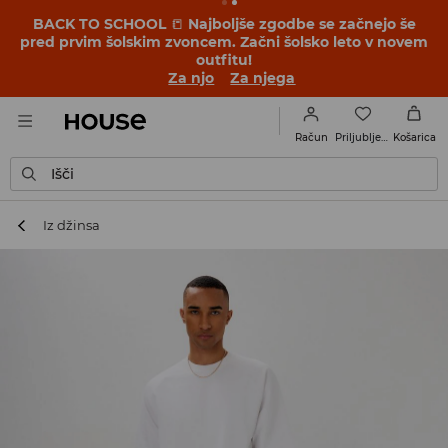
BACK TO SCHOOL
📒
Najboljše zgodbe se začnejo še
pred prvim šolskim zvoncem. Začni šolsko leto v novem
outfitu!
Za njo
Za njega
Priljubljene
Račun
Košarica
Išči
Iz džinsa