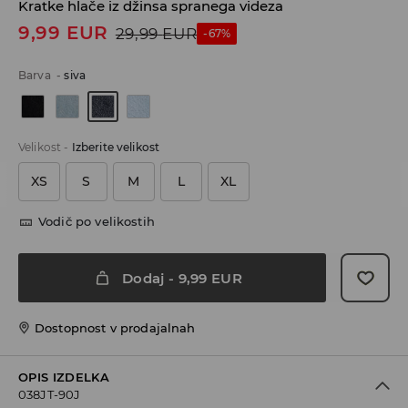
Kratke hlače iz džinsa spranega videza
9,99
EUR
29,99
EUR
-67%
Barva
-
siva
Velikost
-
Izberite velikost
XS
S
M
L
XL
Vodič po velikostih
Dodaj
-
9,99
EUR
Dostopnost v prodajalnah
OPIS IZDELKA
038JT-90J