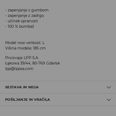
zapenjanje z gumbom
zapenjanje z zadrgo
učinek spranosti
100 % bombaž
Model nosi velikost: L
Višina modela: 185 cm
Proizvaja
:
LPP S.A.
Łąkowa 39/44, 80-769 Gdańsk
lpp@lppsa.com
SESTAVA IN NEGA
POŠILJANJE IN VRAČILA
100% BOMBAŽ
Pravila pošiljanja