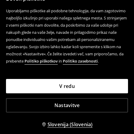
Uporabljamo piškotke ali podobne tehnologije, da vam zagotovimo
najboljšo izkušnjo pri uporabi našega spletnega mesta. S strinjanjem
z vsemi piškotki nam dovolite, da poskrbimo za vaše udobje pri
nakupih glede na vaše želje, navade in prilagodimo prikaz naše
ponudbe individualno vašim potrebam ali personaliziranemu
oglaševanju. Svojo izbiro lahko kadar koli spremenite s klikom na
možnost »Nastavitve«. Če želite izvedeti več, vam priporočamo, da
preberete
Politiko piškotkov
in
Politiko zasebnosti
.
V redu
Nastavitve
Slovenija (Slovenia)